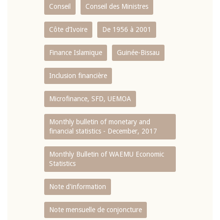
Conseil
Conseil des Ministres
Côte d’Ivoire
De 1956 à 2001
Finance Islamique
Guinée-Bissau
Inclusion financière
Microfinance, SFD, UEMOA
Monthly bulletin of monetary and
financial statistics - December, 2017
Monthly Bulletin of WAEMU Economic
Statistics
Note d'information
Note mensuelle de conjoncture