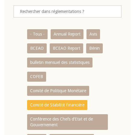
- Tous -
Annual Report
Avis
BCEAO
BCEAO Report
Bénin
bulletin mensuel des statistiques
COFEB
Comité de Politique Monétaire
Comité de Stabilité Financière
Conférence des Chefs d’Etat et de
Gouvernement