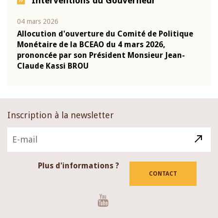
Interventions du Gouverneur
04 mars 2026
22 ju
que
Allocution d'ouverture du Comité de Politique
Mot 
Monétaire de la BCEAO du 4 mars 2026,
Kass
-
prononcée par son Président Monsieur Jean-
prés
Claude Kassi BROU
BCE
Inscription à la newsletter
Plus d'informations ?
CONTACT
Youtube