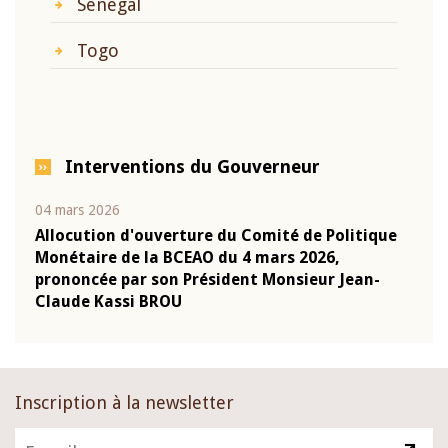
Sénégal
Togo
Interventions du Gouverneur
04 mars 2026
22 ju
que
Allocution d'ouverture du Comité de Politique
Mot 
Monétaire de la BCEAO du 4 mars 2026,
Kass
-
prononcée par son Président Monsieur Jean-
prés
Claude Kassi BROU
BCE
Inscription à la newsletter