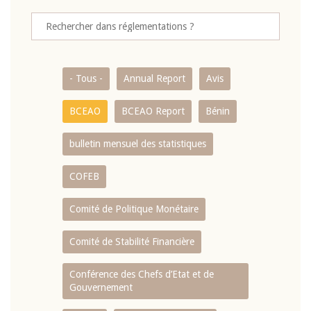
- Tous -
Annual Report
Avis
BCEAO
BCEAO Report
Bénin
bulletin mensuel des statistiques
COFEB
Comité de Politique Monétaire
Comité de Stabilité Financière
Conférence des Chefs d’Etat et de
Gouvernement