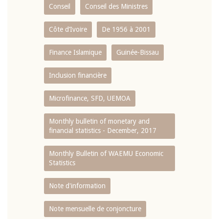
Conseil
Conseil des Ministres
Côte d’Ivoire
De 1956 à 2001
Finance Islamique
Guinée-Bissau
Inclusion financière
Microfinance, SFD, UEMOA
Monthly bulletin of monetary and
financial statistics - December, 2017
Monthly Bulletin of WAEMU Economic
Statistics
Note d'information
Note mensuelle de conjoncture