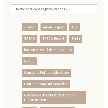
- Tous -
Annual Report
Avis
BCEAO
BCEAO Report
Bénin
bulletin mensuel des statistiques
COFEB
Comité de Politique Monétaire
Comité de Stabilité Financière
Conférence des Chefs d’Etat et de
Gouvernement