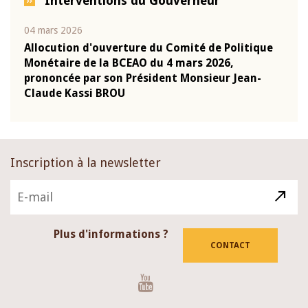
Interventions du Gouverneur
04 mars 2026
22 ju
que
Allocution d'ouverture du Comité de Politique
Mot 
Monétaire de la BCEAO du 4 mars 2026,
Kass
-
prononcée par son Président Monsieur Jean-
prés
Claude Kassi BROU
BCE
Inscription à la newsletter
Plus d'informations ?
CONTACT
Youtube