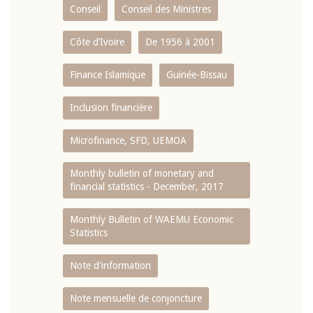
Conseil
Conseil des Ministres
Côte d’Ivoire
De 1956 à 2001
Finance Islamique
Guinée-Bissau
Inclusion financière
Microfinance, SFD, UEMOA
Monthly bulletin of monetary and
financial statistics - December, 2017
Monthly Bulletin of WAEMU Economic
Statistics
Note d'information
Note mensuelle de conjoncture