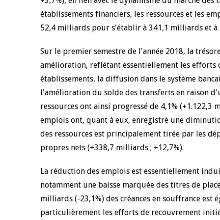
+3,7%), en lien avec le dynamisme du marché des ti
établissements financiers, les ressources et les e
52,4 milliards pour s'établir à 341,1 milliards et à
Sur le premier semestre de l'année 2018, la trésor
amélioration, reflétant essentiellement les efforts
établissements, la diffusion dans le système bancai
l'amélioration du solde des transferts en raison d'
ressources ont ainsi progressé de 4,1% (+1.122,3 m
emplois ont, quant à eux, enregistré une diminutio
des ressources est principalement tirée par les dép
propres nets (+338,7 milliards ; +12,7%).
La réduction des emplois est essentiellement induit
notamment une baisse marquée des titres de placem
milliards (-23,1%) des créances en souffrance est 
particulièrement les efforts de recouvrement initié