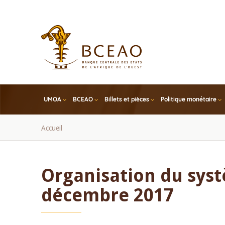
Skip
to
main
content
UMOA
BCEAO
Billets et pièces
Politique monétaire
Fil
Accueil
d'Ariane
Organisation du syst
décembre 2017