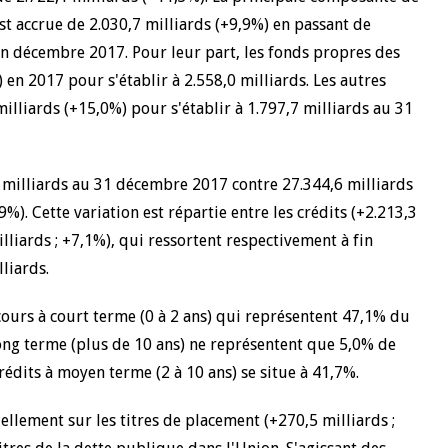
est accrue de 2.030,7 milliards (+9,9%) en passant de
10 juin 2026
fin décembre 2017. Pour leur part, les fonds propres des
u Gouverneur Jean-
Allocution d'ouverture du Comité d
en 2017 pour s'établir à 2.558,0 milliards. Les autres
lors de la cérémonie
Politique Monétaire de la BCEAO du
illiards (+15,0%) pour s'établir à 1.797,7 milliards au 31
 rapport annuel 2025
juin 2026, prononcée par son Présid
Monsieur Jean-Claude Kassi BROU
6 milliards au 31 décembre 2017 contre 27.344,6 milliards
%). Cette variation est répartie entre les crédits (+2.213,3
lliards ; +7,1%), qui ressortent respectivement à fin
liards.
cours à court terme (0 à 2 ans) qui représentent 47,1% du
long terme (plus de 10 ans) ne représentent que 5,0% de
crédits à moyen terme (2 à 10 ans) se situe à 41,7%.
ellement sur les titres de placement (+270,5 milliards ;