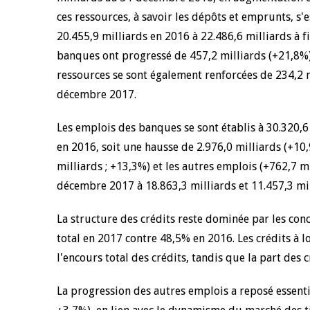
ces ressources, à savoir les dépôts et emprunts, s'
4 mars 2026
22 juillet 2026
20.455,9 milliards en 2016 à 22.486,6 milliards à 
llocution d'ouverture du Comité de
Mot introductif d
banques ont progressé de 457,2 milliards (+21,8%) 
olitique Monétaire de la BCEAO du 4
Claude Kassi BROU 
ressources se sont également renforcées de 234,2 m
ars 2026, prononcée par son Président
de présentation du
onsieur Jean-Claude Kassi BROU
décembre 2017.
de la BCEAO
Les emplois des banques se sont établis à 30.320,
en 2016, soit une hausse de 2.976,0 milliards (+10,9
milliards ; +13,3%) et les autres emplois (+762,7 mi
décembre 2017 à 18.863,3 milliards et 11.457,3 mil
La structure des crédits reste dominée par les con
total en 2017 contre 48,5% en 2016. Les crédits à 
l'encours total des crédits, tandis que la part des 
La progression des autres emplois a reposé essenti