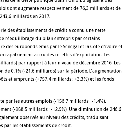
tres de la dette publique dans l'Union. S'agissant des
mplois ont augmenté respectivement de 76,3 milliards et de
 243,6 milliards en 2017.
erie des établissements de crédit a connu une nette
 de rééquilibrage du bilan entrepris par certains
re des eurobonds émis par le Sénégal et la Côte d'ivoire et
un rapatriement accru des recettes d'exportation. Les
illiards) par rapport à leur niveau de décembre 2016. Les
n de 0,1% (-21,6 milliards) sur la période. L'augmentation
ôts et emprunts (+757,4 milliards ; +3,3%) et les fonds
e par les autres emplois (-156,7 milliards ; -1,4%),
ent (-988,5 milliards ; -12,9%). Une diminution de 246,6
également observée au niveau des crédits, traduisant
s par les établissements de crédit.