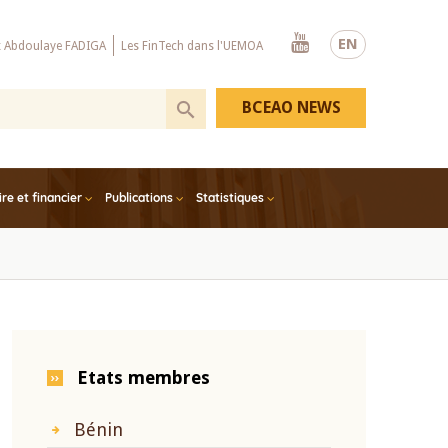
Youtube
EN
x Abdoulaye FADIGA
Les FinTech dans l'UEMOA
BCEAO NEWS
e et financier
Publications
Statistiques
Etats membres
Bénin