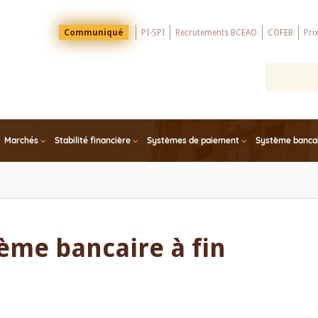
Menu
Communiqué
PI-SPI
Recrutements BCEAO
COFEB
Pri
Top
Marchés
Stabilité financière
Systèmes de paiement
Système bancair
ème bancaire à fin