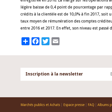
enregistrée en 2016. La marge sur les opérations ave
légère baisse de 0,4 point de pourcentage par rap
crédits à la clientèle est de 10,0% à fin 2017, soit
taux moyen de rémunération des comptes créditeurs
entre 2016 et 2017. En effet, son niveau est passé
Share
Facebook
Twitter
Email
Inscription à la newsletter
Footer
Marchés publics et Achats
Espace presse
FAQ
Albums p
menu