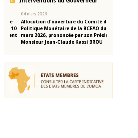
Interventions du Gouverneur
04 mars 2026
22 juillet 2026
e
Allocution d'ouverture du Comité de
Mot introduc
 10
Politique Monétaire de la BCEAO du 4
Claude Kassi
ent
mars 2026, prononcée par son Président
de présentat
Monsieur Jean-Claude Kassi BROU
de la BCEAO