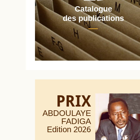
Catalogue
nt
des publications
PRIX
ABDOULAYE
FADIGA
Edition 20
26