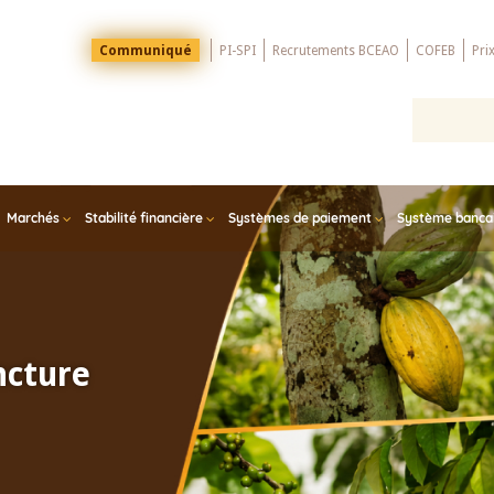
Menu
Communiqué
PI-SPI
Recrutements BCEAO
COFEB
Pri
Top
Marchés
Stabilité financière
Systèmes de paiement
Système bancair
ncture