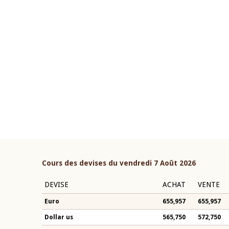
22 juillet 2026
ouverture du Comité de
Mot introductif du Gouvern
étaire de la BCEAO du 4 mars
Claude Kassi BROU lors de l
ée par son Président
présentation du rapport ann
n-Claude Kassi BROU
BCEAO
Cours des devises du vendredi 7 Août 2026
DEVISE
ACHAT
VENTE
Euro
655,957
655,957
Dollar us
565,750
572,750