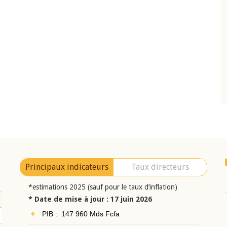
10 juin 2026
eur Jean-
Allocution d'ouverture du Comité de
a cérémonie de
Politique Monétaire de la BCEAO du 10 jui
uel 2025 de la
2026, prononcée par son Président
Monsieur Jean-Claude Kassi BROU
Principaux indicateurs
Taux directeurs
*estimations 2025 (sauf pour le taux d’inflation)
* Date de mise à jour : 17 juin 2026
PIB : 147 960 Mds Fcfa