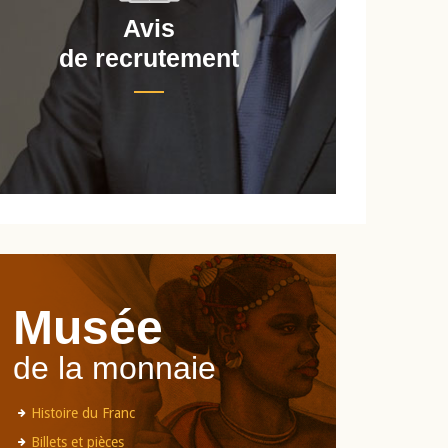
Avis
de recrutement
d
Musée
de la monnaie
Histoire du Franc
Billets et pièces