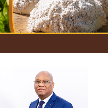
introductif du Gouverneur
Open
configuration
options