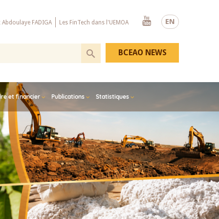
Youtube
EN
x Abdoulaye FADIGA
Les FinTech dans l'UEMOA
BCEAO NEWS
e et financier
Publications
Statistiques