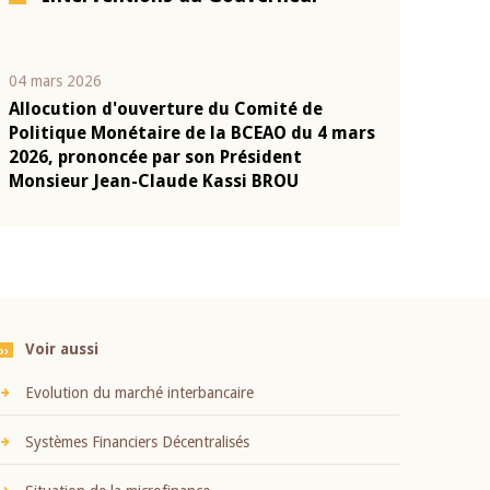
04 mars 2026
22 juillet 2026
Allocution d'ouverture du Comité de
Mot introduc
n
Politique Monétaire de la BCEAO du 4 mars
Claude Kassi
2026, prononcée par son Président
présentation
Monsieur Jean-Claude Kassi BROU
BCEAO
Voir aussi
Evolution du marché interbancaire
Systèmes Financiers Décentralisés