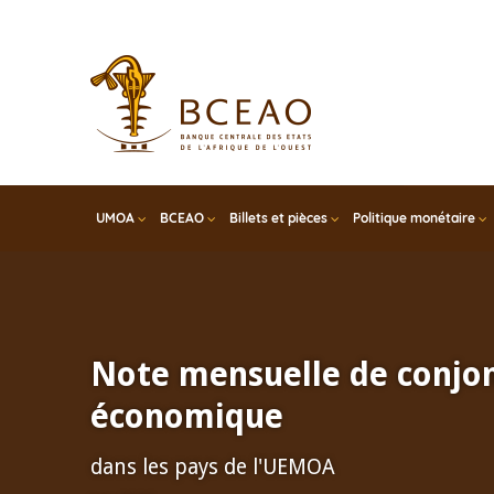
Skip
to
main
content
UMOA
BCEAO
Billets et pièces
Politique monétaire
Note mensuelle de conjo
économique
dans les pays de l'UEMOA