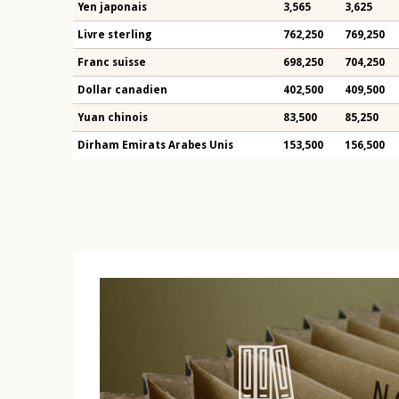
Yen japonais
3,565
3,625
Livre sterling
762,250
769,250
Franc suisse
698,250
704,250
Dollar canadien
402,500
409,500
Yuan chinois
83,500
85,250
Dirham Emirats Arabes Unis
153,500
156,500