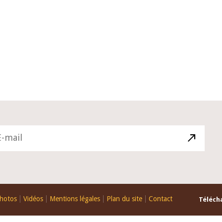
10 juin 2026
u Gouverneur Jean-
Allocution d'ouverture du Comité 
 lors de la cérémonie
Politique Monétaire de la BCEAO du
u rapport annuel 2025
juin 2026, prononcée par son Présid
Monsieur Jean-Claude Kassi BROU
hotos
Vidéos
Mentions légales
Plan du site
Contact
Télécha