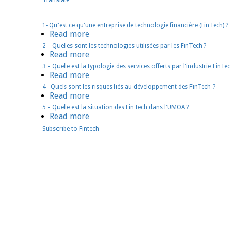
Translate
tab)
1- Qu'est ce qu'une entreprise de technologie financière (FinTech) ?
Read more
about
1-
2 – Quelles sont les technologies utilisées par les FinTech ?
Read more
about
Qu'est
2
3 – Quelle est la typologie des services offerts par l'industrie FinTe
ce
Read more
about
–
qu'une
3
4 - Quels sont les risques liés au développement des FinTech ?
Quelles
entreprise
Read more
about
–
sont
de
4
5 – Quelle est la situation des FinTech dans l'UMOA ?
Quelle
les
technologie
Read more
about
-
est
technologies
financière
5
Quels
Subscribe to Fintech
la
utilisées
(FinTech) ?
–
sont
typologie
par
Quelle
les
des
les
est
risques
services
FinTech
la
liés
offerts
?
situation
au
par
des
développement
l'industrie
FinTech
des
FinTech?
dans
FinTech
l'UMOA