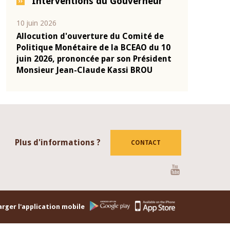
Interventions du Gouverneur
04 mars 2026
22 juillet 2026
de
Allocution d'ouverture du Comité de
Mot introdu
 10
Politique Monétaire de la BCEAO du 4
Claude Kassi
ent
mars 2026, prononcée par son Président
de présentat
Monsieur Jean-Claude Kassi BROU
de la BCEAO
Plus d'informations ?
CONTACT
Youtube
rger l'application mobile