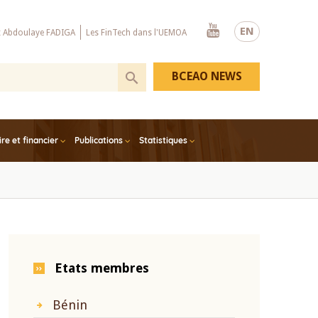
Youtube
EN
x Abdoulaye FADIGA
Les FinTech dans l'UEMOA
BCEAO NEWS
e et financier
Publications
Statistiques
Etats membres
Bénin