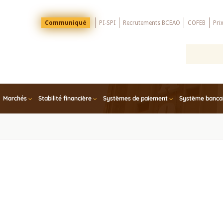
Menu
Communiqué
PI-SPI
Recrutements BCEAO
COFEB
Pri
Top
Marchés
Stabilité financière
Systèmes de paiement
Système bancair