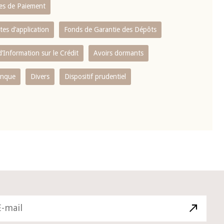
es de Paiement
tes d’application
Fonds de Garantie des Dépôts
’Information sur le Crédit
Avoirs dormants
anque
Divers
Dispositif prudentiel