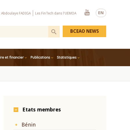
Youtube
EN
x Abdoulaye FADIGA
Les FinTech dans l'UEMOA
BCEAO NEWS
e et financier
Publications
Statistiques
Etats membres
Bénin