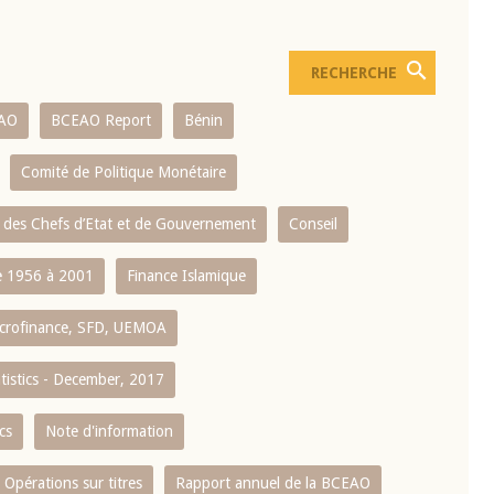
AO
BCEAO Report
Bénin
Comité de Politique Monétaire
 des Chefs d’Etat et de Gouvernement
Conseil
 1956 à 2001
Finance Islamique
crofinance, SFD, UEMOA
atistics - December, 2017
cs
Note d'information
Opérations sur titres
Rapport annuel de la BCEAO