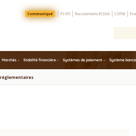
Menu
Communiqué
PI-SPI
Recrutements BCEAO
COFEB
Pri
Top
Marchés
Stabilité financière
Systèmes de paiement
Système bancair
s réglementaires