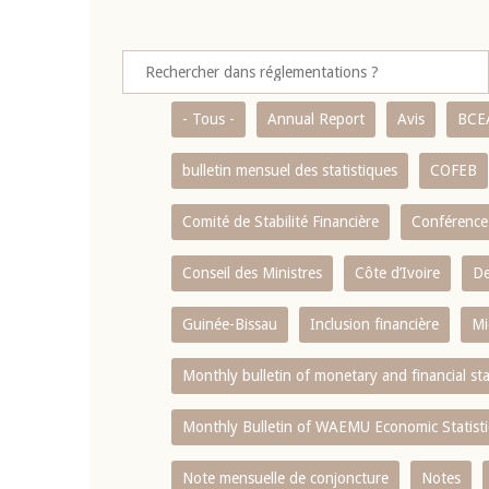
- Tous -
Annual Report
Avis
BCE
bulletin mensuel des statistiques
COFEB
Comité de Stabilité Financière
Conférence
Conseil des Ministres
Côte d’Ivoire
De
Guinée-Bissau
Inclusion financière
Mi
Monthly bulletin of monetary and financial st
Monthly Bulletin of WAEMU Economic Statisti
Note mensuelle de conjoncture
Notes