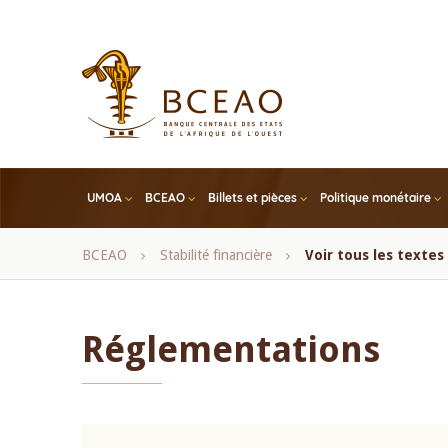
Skip
to
main
content
UMOA
BCEAO
Billets et pièces
Politique monétaire
Fil
BCEAO
Stabilité financière
Voir tous les texte
d'Ariane
Réglementations