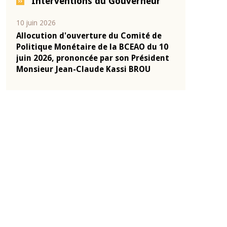
Interventions du Gouverneur
04 mars 2026
22 juillet 2026
e
Allocution d'ouverture du Comité de
Mot introduc
 10
Politique Monétaire de la BCEAO du 4
Claude Kassi
ent
mars 2026, prononcée par son Président
de présentat
Monsieur Jean-Claude Kassi BROU
de la BCEAO