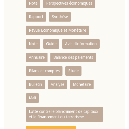
Note
Perspectives économiques
Rapport
Synthése
Revue Economique et Monétaire
Note
Guide
Avis d’information
Annuaire
Balance des paiements
Bilans et comptes
Etude
Bulletin
Analyse
Monétaire
Mali
Lutte contre le blanchiment de capitaux
et le financement du terrorisme