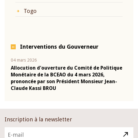
Togo
Interventions du Gouverneur
04 mars 2026
22 ju
que
Allocution d'ouverture du Comité de Politique
Mot 
Monétaire de la BCEAO du 4 mars 2026,
Kass
-
prononcée par son Président Monsieur Jean-
prés
Claude Kassi BROU
BCE
Inscription à la newsletter