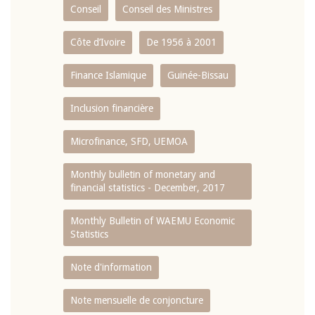
Conseil
Conseil des Ministres
Côte d’Ivoire
De 1956 à 2001
Finance Islamique
Guinée-Bissau
Inclusion financière
Microfinance, SFD, UEMOA
Monthly bulletin of monetary and
financial statistics - December, 2017
Monthly Bulletin of WAEMU Economic
Statistics
Note d'information
Note mensuelle de conjoncture