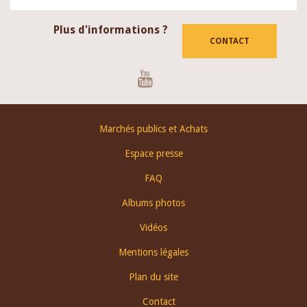
Plus d'informations ?
CONTACT
Youtube
Footer
Marchés publics et Achats
menu
Espace presse
FAQ
Albums photos
Vidéos
Mentions légales
Plan du site
Contact