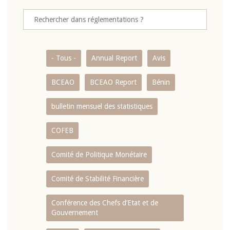
- Tous -
Annual Report
Avis
BCEAO
BCEAO Report
Bénin
bulletin mensuel des statistiques
COFEB
Comité de Politique Monétaire
Comité de Stabilité Financière
Conférence des Chefs d’Etat et de
Gouvernement