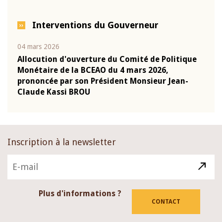
Interventions du Gouverneur
04 mars 2026
22 ju
que
Allocution d'ouverture du Comité de Politique
Mot 
Monétaire de la BCEAO du 4 mars 2026,
Kass
-
prononcée par son Président Monsieur Jean-
prés
Claude Kassi BROU
BCE
Inscription à la newsletter
Plus d'informations ?
CONTACT