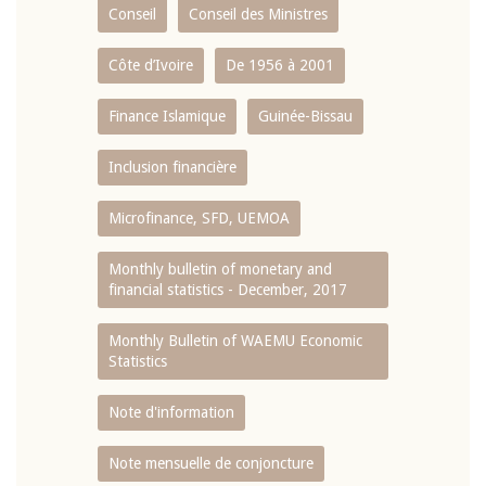
Conseil
Conseil des Ministres
Côte d’Ivoire
De 1956 à 2001
Finance Islamique
Guinée-Bissau
Inclusion financière
Microfinance, SFD, UEMOA
Monthly bulletin of monetary and
financial statistics - December, 2017
Monthly Bulletin of WAEMU Economic
Statistics
Note d'information
Note mensuelle de conjoncture