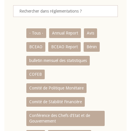
- Tous -
Annual Report
Avis
BCEAO
BCEAO Report
Bénin
bulletin mensuel des statistiques
COFEB
Comité de Politique Monétaire
Comité de Stabilité Financière
Conférence des Chefs d’Etat et de
Gouvernement