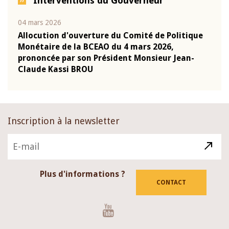
Interventions du Gouverneur
04 mars 2026
22 ju
que
Allocution d'ouverture du Comité de Politique
Mot 
Monétaire de la BCEAO du 4 mars 2026,
Kass
-
prononcée par son Président Monsieur Jean-
prés
Claude Kassi BROU
BCE
Inscription à la newsletter
Plus d'informations ?
CONTACT
Youtube