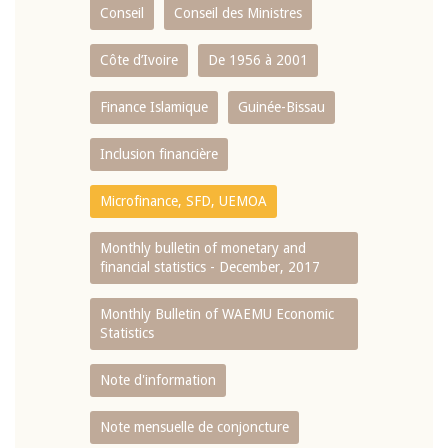
Conseil
Conseil des Ministres
Côte d’Ivoire
De 1956 à 2001
Finance Islamique
Guinée-Bissau
Inclusion financière
Microfinance, SFD, UEMOA
Monthly bulletin of monetary and
financial statistics - December, 2017
Monthly Bulletin of WAEMU Economic
Statistics
Note d'information
Note mensuelle de conjoncture