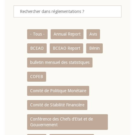
- Tous -
Annual Report
Avis
BCEAO
BCEAO Report
Bénin
bulletin mensuel des statistiques
COFEB
Comité de Politique Monétaire
Comité de Stabilité Financière
Conférence des Chefs d’Etat et de
Gouvernement