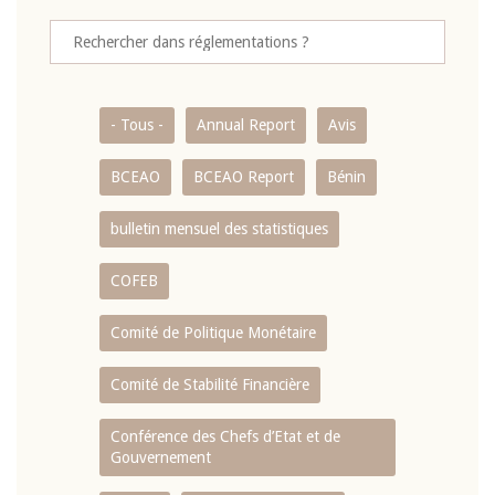
- Tous -
Annual Report
Avis
BCEAO
BCEAO Report
Bénin
bulletin mensuel des statistiques
COFEB
Comité de Politique Monétaire
Comité de Stabilité Financière
Conférence des Chefs d’Etat et de
Gouvernement