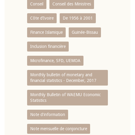
Conseil
Conseil des Ministres
Côte d’Ivoire
De 1956 à 2001
Finance Islamique
Guinée-Bissau
Inclusion financière
Microfinance, SFD, UEMOA
Monthly bulletin of monetary and
financial statistics - December, 2017
Monthly Bulletin of WAEMU Economic
Statistics
Note d'information
Note mensuelle de conjoncture