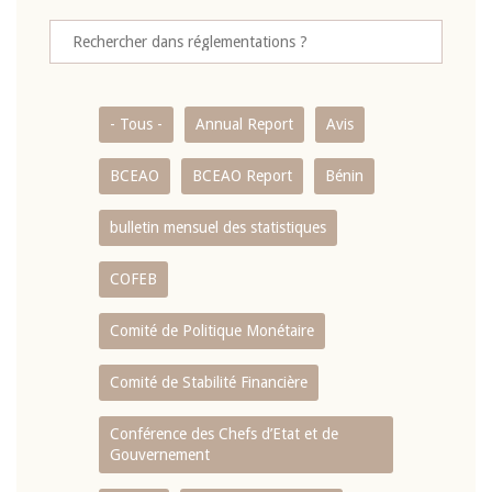
- Tous -
Annual Report
Avis
BCEAO
BCEAO Report
Bénin
bulletin mensuel des statistiques
COFEB
Comité de Politique Monétaire
Comité de Stabilité Financière
Conférence des Chefs d’Etat et de
Gouvernement