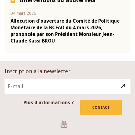
Interventions du Gouverneur
04 mars 2026
22 ju
que
Allocution d'ouverture du Comité de Politique
Mot 
Monétaire de la BCEAO du 4 mars 2026,
Kass
-
prononcée par son Président Monsieur Jean-
prés
Claude Kassi BROU
BCE
Inscription à la newsletter
Plus d'informations ?
CONTACT
Youtube