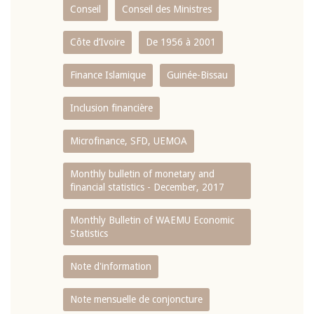
Conseil
Conseil des Ministres
Côte d’Ivoire
De 1956 à 2001
Finance Islamique
Guinée-Bissau
Inclusion financière
Microfinance, SFD, UEMOA
Monthly bulletin of monetary and
financial statistics - December, 2017
Monthly Bulletin of WAEMU Economic
Statistics
Note d'information
Note mensuelle de conjoncture