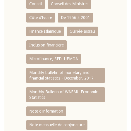
Conseil
Conseil des Ministres
Côte d’Ivoire
De 1956 à 2001
Finance Islamique
Guinée-Bissau
Inclusion financière
Microfinance, SFD, UEMOA
Monthly bulletin of monetary and
financial statistics - December, 2017
Monthly Bulletin of WAEMU Economic
Statistics
Note d'information
Note mensuelle de conjoncture