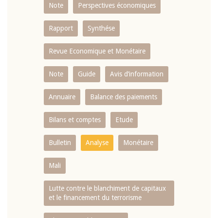
Note
Perspectives économiques
Rapport
Synthése
Revue Economique et Monétaire
Note
Guide
Avis d’information
Annuaire
Balance des paiements
Bilans et comptes
Etude
Bulletin
Analyse
Monétaire
Mali
Lutte contre le blanchiment de capitaux
et le financement du terrorisme