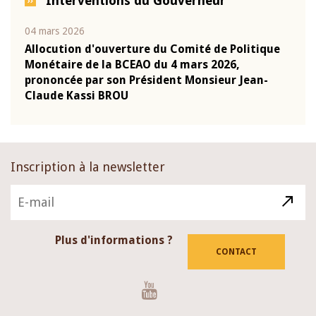
Interventions du Gouverneur
04 mars 2026
22 ju
que
Allocution d'ouverture du Comité de Politique
Mot 
Monétaire de la BCEAO du 4 mars 2026,
Kass
-
prononcée par son Président Monsieur Jean-
prés
Claude Kassi BROU
BCE
Inscription à la newsletter
Plus d'informations ?
CONTACT
Youtube