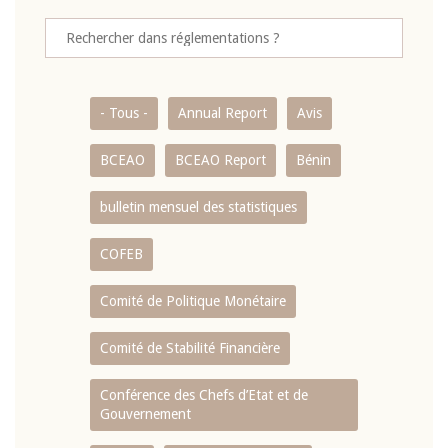
- Tous -
Annual Report
Avis
BCEAO
BCEAO Report
Bénin
bulletin mensuel des statistiques
COFEB
Comité de Politique Monétaire
Comité de Stabilité Financière
Conférence des Chefs d’Etat et de
Gouvernement