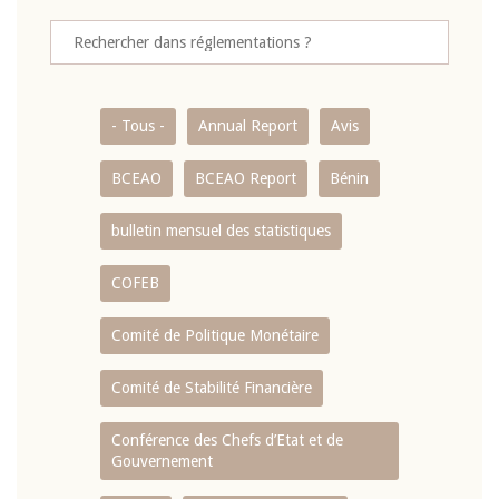
- Tous -
Annual Report
Avis
BCEAO
BCEAO Report
Bénin
bulletin mensuel des statistiques
COFEB
Comité de Politique Monétaire
Comité de Stabilité Financière
Conférence des Chefs d’Etat et de
Gouvernement