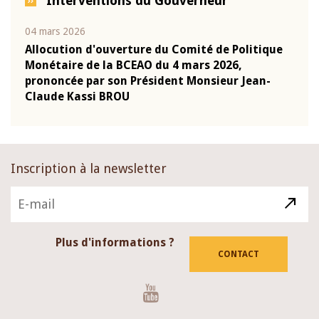
Interventions du Gouverneur
04 mars 2026
22 ju
que
Allocution d'ouverture du Comité de Politique
Mot 
Monétaire de la BCEAO du 4 mars 2026,
Kass
-
prononcée par son Président Monsieur Jean-
prés
Claude Kassi BROU
BCE
Inscription à la newsletter
Plus d'informations ?
CONTACT
Youtube