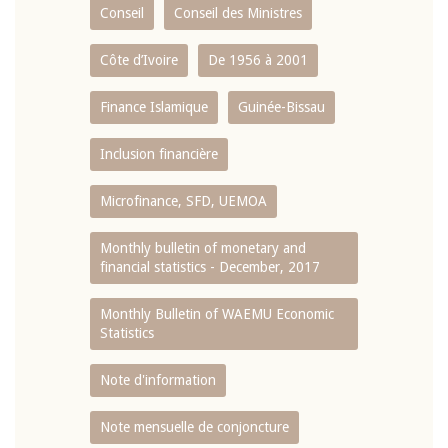
Conseil
Conseil des Ministres
Côte d’Ivoire
De 1956 à 2001
Finance Islamique
Guinée-Bissau
Inclusion financière
Microfinance, SFD, UEMOA
Monthly bulletin of monetary and
financial statistics - December, 2017
Monthly Bulletin of WAEMU Economic
Statistics
Note d'information
Note mensuelle de conjoncture