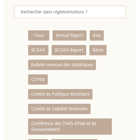
- Tous -
Annual Report
Avis
BCEAO
BCEAO Report
Bénin
bulletin mensuel des statistiques
COFEB
Comité de Politique Monétaire
Comité de Stabilité Financière
Conférence des Chefs d’Etat et de
Gouvernement