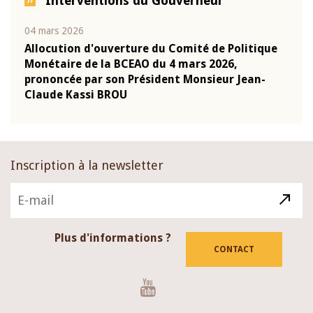
Interventions du Gouverneur
04 mars 2026
22 ju
que
Allocution d'ouverture du Comité de Politique
Mot 
Monétaire de la BCEAO du 4 mars 2026,
Kass
-
prononcée par son Président Monsieur Jean-
prés
Claude Kassi BROU
BCE
Inscription à la newsletter
Plus d'informations ?
CONTACT
Youtube