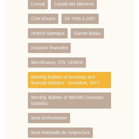
Conseil
Conseil des Ministres
Côte d’Ivoire
De 1956 à 2001
Finance Islamique
Guinée-Bissau
Inclusion financière
Microfinance, SFD, UEMOA
Monthly bulletin of monetary and
financial statistics - December, 2017
Monthly Bulletin of WAEMU Economic
Statistics
Note d'information
Note mensuelle de conjoncture