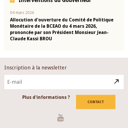
Interventions du Gouverneur
04 mars 2026
22 ju
que
Allocution d'ouverture du Comité de Politique
Mot 
Monétaire de la BCEAO du 4 mars 2026,
Kass
-
prononcée par son Président Monsieur Jean-
prés
Claude Kassi BROU
BCE
Inscription à la newsletter
Plus d'informations ?
CONTACT
Youtube