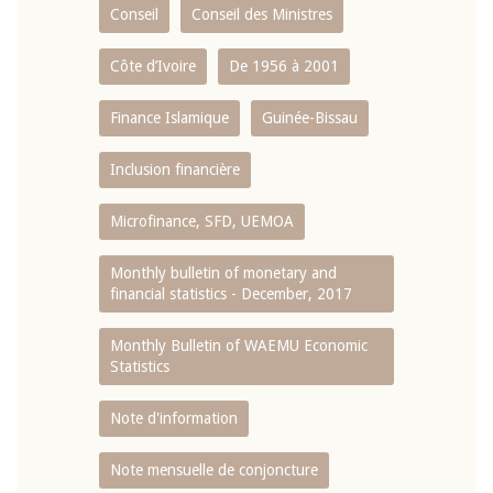
Conseil
Conseil des Ministres
Côte d’Ivoire
De 1956 à 2001
Finance Islamique
Guinée-Bissau
Inclusion financière
Microfinance, SFD, UEMOA
Monthly bulletin of monetary and
financial statistics - December, 2017
Monthly Bulletin of WAEMU Economic
Statistics
Note d'information
Note mensuelle de conjoncture