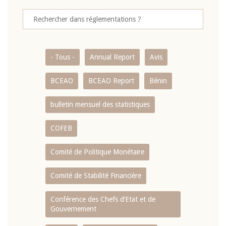
- Tous -
Annual Report
Avis
BCEAO
BCEAO Report
Bénin
bulletin mensuel des statistiques
COFEB
Comité de Politique Monétaire
Comité de Stabilité Financière
Conférence des Chefs d’Etat et de
Gouvernement