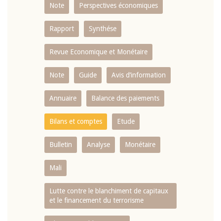
Note
Perspectives économiques
Rapport
Synthése
Revue Economique et Monétaire
Note
Guide
Avis d’information
Annuaire
Balance des paiements
Bilans et comptes
Etude
Bulletin
Analyse
Monétaire
Mali
Lutte contre le blanchiment de capitaux
et le financement du terrorisme