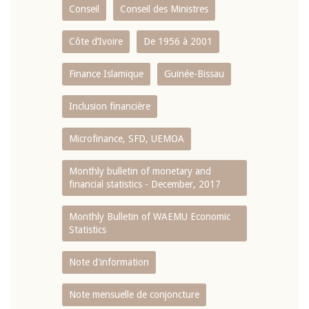
Conseil
Conseil des Ministres
Côte d’Ivoire
De 1956 à 2001
Finance Islamique
Guinée-Bissau
Inclusion financière
Microfinance, SFD, UEMOA
Monthly bulletin of monetary and
financial statistics - December, 2017
Monthly Bulletin of WAEMU Economic
Statistics
Note d'information
Note mensuelle de conjoncture