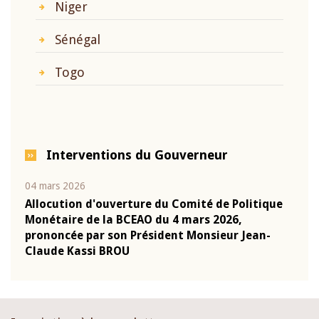
Niger
Sénégal
Togo
Interventions du Gouverneur
04 mars 2026
22 ju
que
Allocution d'ouverture du Comité de Politique
Mot 
Monétaire de la BCEAO du 4 mars 2026,
Kass
-
prononcée par son Président Monsieur Jean-
prés
Claude Kassi BROU
BCE