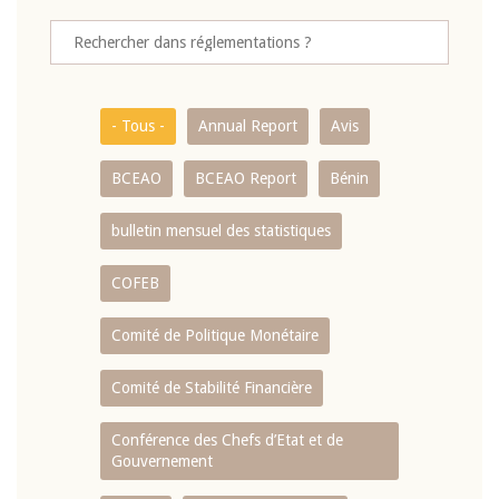
- Tous -
Annual Report
Avis
BCEAO
BCEAO Report
Bénin
bulletin mensuel des statistiques
COFEB
Comité de Politique Monétaire
Comité de Stabilité Financière
Conférence des Chefs d’Etat et de
Gouvernement