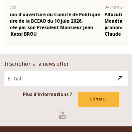
04 mars 2026
22 
tique
Allocution d'ouverture du Comité de Politique
Mo
Monétaire de la BCEAO du 4 mars 2026,
Ka
an-
prononcée par son Président Monsieur Jean-
pr
Claude Kassi BROU
B
Inscription à la newsletter
Plus d'informations ?
CONTACT
Youtube