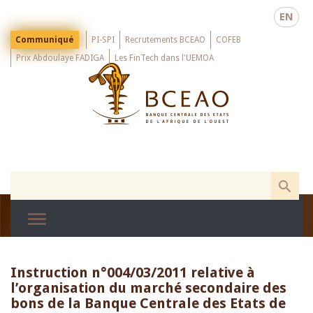
Skip
EN
to
main
Menu
Communiqué
PI-SPI
Recrutements BCEAO
COFEB
Top
content
Prix Abdoulaye FADIGA
Les FinTech dans l'UEMOA
Instruction n°004/03/2011 relative à
l’organisation du marché secondaire des
bons de la Banque Centrale des Etats de