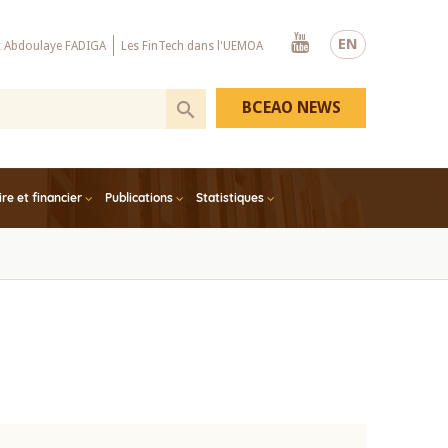
Youtube
EN
x Abdoulaye FADIGA
Les FinTech dans l'UEMOA
BCEAO NEWS
e et financier
Publications
Statistiques