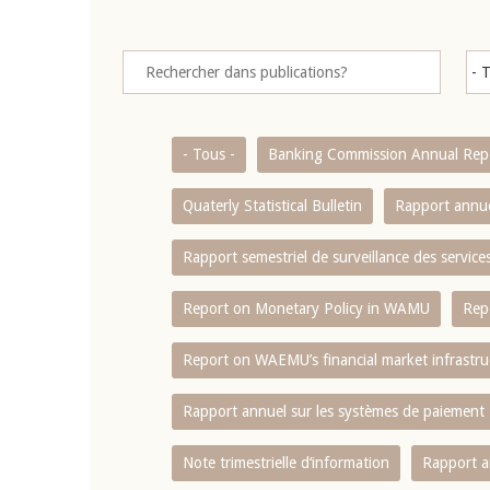
- Tous -
Banking Commission Annual Rep
Quaterly Statistical Bulletin
Rapport annue
Rapport semestriel de surveillance des servic
Report on Monetary Policy in WAMU
Rep
Report on WAEMU’s financial market infrastru
Rapport annuel sur les systèmes de paiement
Note trimestrielle d‘information
Rapport a