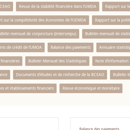
 BCEAO
Revue de la stabilité financière dans l‘UMOA
Rapport sur l
t sur la compétitivité des économies de l‘UEMOA
Rapport sur la poli
lletin mensuel de conjoncture (interrompu)
Bulletin mensuel de stat
ents de crédit de l‘UMOA
Balance des paiements
Annuaire statisti
 financières
Bulletin Mensuel des Statistiques
Note d’information
nance
Documents d’études et de recherche de la BCEAO
Bulletin t
s et établissements financiers
Revue économique et monétaire
Balance des paiements