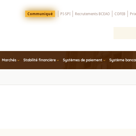
Menu
Communiqué
PI-SPI
Recrutements BCEAO
COFEB
Pri
Top
Marchés
Stabilité financière
Systèmes de paiement
Système bancair