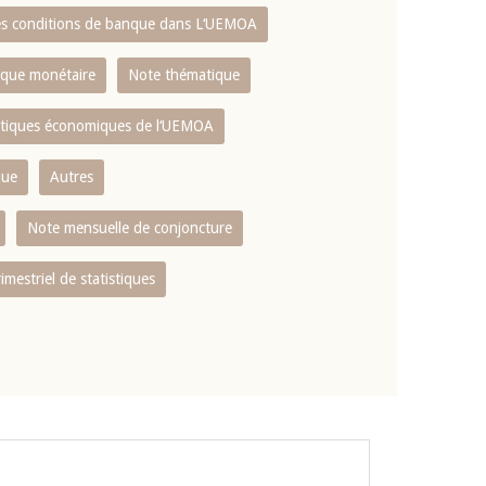
es conditions de banque dans L‘UEMOA
tique monétaire
Note thématique
istiques économiques de l‘UEMOA
que
Autres
Note mensuelle de conjoncture
rimestriel de statistiques