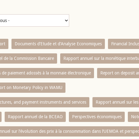
ort
Documents d’Etude et d’Analyse Economiques
Financial Incl
l de la Commission Bancaire
Rapport annuel sur la monétique inter
es de paiement adossés à la monnaie électronique
Report on deposit 
ort on Monetary Policy in WAMU
ctures, and payment instruments and services
Rapport annuel sur les 
Rapport annuel de la BCEAO
Perspectives économiques
Note
nnuel sur l‘évolution des prix à la consommation dans l‘UEMOA et perspec