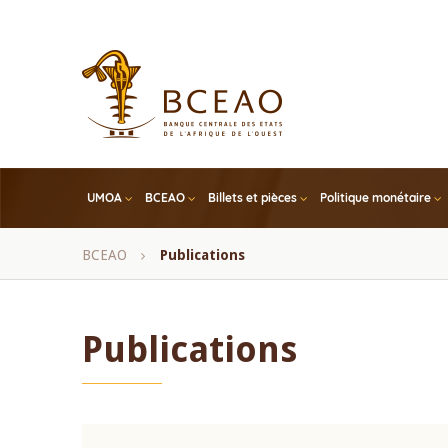
Skip
to
main
content
UMOA
BCEAO
Billets et pièces
Politique monétaire
Fil
BCEAO
Publications
d'Ariane
Publications