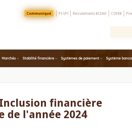
Menu
Communiqué
PI-SPI
Recrutements BCEAO
COFEB
Pri
Top
Marchés
Stabilité financière
Systèmes de paiement
Système bancair
Inclusion financière
e de l'année 2024