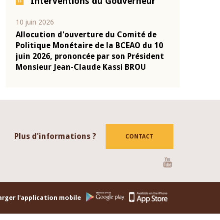
Interventions du Gouverneur
04 mars 2026
22 juillet 2026
de
Allocution d'ouverture du Comité de
Mot introdu
u 10
Politique Monétaire de la BCEAO du 4
Claude Kass
dent
mars 2026, prononcée par son Président
de présenta
Monsieur Jean-Claude Kassi BROU
de la BCEAO
Plus d'informations ?
CONTACT
Youtube
rger l'application mobile