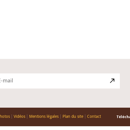
10 juin 2026
du Gouverneur Jean-
Allocution d'ouverture du Comité 
 lors de la cérémonie
Politique Monétaire de la BCEAO d
u rapport annuel 2025
juin 2026, prononcée par son Prési
Monsieur Jean-Claude Kassi BROU
hotos
Vidéos
Mentions légales
Plan du site
Contact
Télécha