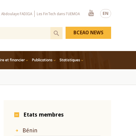
Youtube
EN
x Abdoulaye FADIGA
Les FinTech dans l'UEMOA
BCEAO NEWS
e et financier
Publications
Statistiques
Etats membres
Bénin