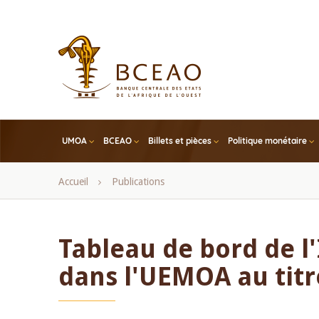
Skip
to
main
content
UMOA
BCEAO
Billets et pièces
Politique monétaire
Fil
Accueil
Publications
d'Ariane
Tableau de bord de l'
dans l'UEMOA au titr