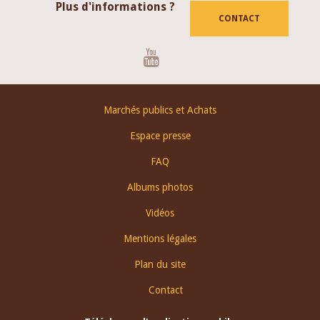
Plus d'informations ?
CONTACT
Youtube
Footer
Marchés publics et Achats
menu
Espace presse
FAQ
Albums photos
Vidéos
Mentions légales
Plan du site
Contact