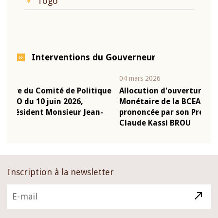
Togo
Interventions du Gouverneur
04 mars 2026
22 j
ique
Allocution d'ouverture du Comité de Politique
Mot
Monétaire de la BCEAO du 4 mars 2026,
Kas
n-
prononcée par son Président Monsieur Jean-
pré
Claude Kassi BROU
BC
Inscription à la newsletter