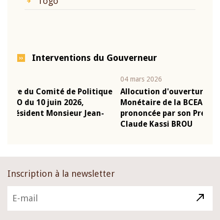
Togo
Interventions du Gouverneur
04 mars 2026
22 j
ique
Allocution d'ouverture du Comité de Politique
Mot
Monétaire de la BCEAO du 4 mars 2026,
Kas
n-
prononcée par son Président Monsieur Jean-
pré
Claude Kassi BROU
BC
Inscription à la newsletter