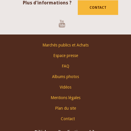
Plus d'informations ?
CONTACT
Youtube
Footer
Marchés publics et Achats
menu
Espace presse
FAQ
Albums photos
Vidéos
Mentions légales
Plan du site
Contact