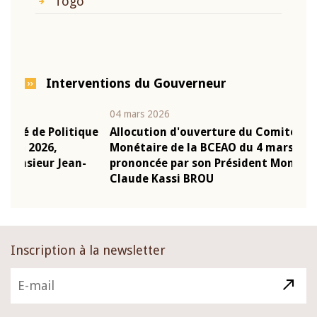
Togo
Interventions du Gouverneur
04 mars 2026
22 ju
que
Allocution d'ouverture du Comité de Politique
Mot 
Monétaire de la BCEAO du 4 mars 2026,
Kass
-
prononcée par son Président Monsieur Jean-
prés
Claude Kassi BROU
BCE
Inscription à la newsletter