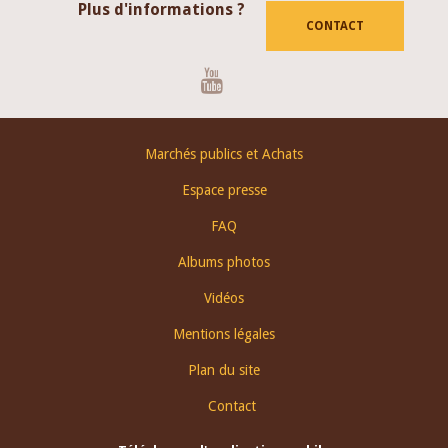
Plus d'informations ?
CONTACT
Youtube
Footer
Marchés publics et Achats
menu
Espace presse
FAQ
Albums photos
Vidéos
Mentions légales
Plan du site
Contact