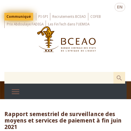
Skip
EN
to
main
Menu
Communiqué
PI-SPI
Recrutements BCEAO
COFEB
Top
content
Prix Abdoulaye FADIGA
Les FinTech dans l'UEMOA
Rapport semestriel de surveillance des
moyens et services de paiement à fin juin
2021