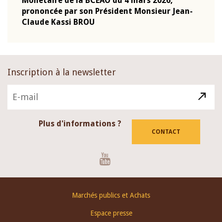
Monétaire de la BCEAO du 4 mars 2026,
Kass
-
prononcée par son Président Monsieur Jean-
prés
Claude Kassi BROU
BCE
Inscription à la newsletter
Plus d'informations ?
CONTACT
Youtube
Footer
Marchés publics et Achats
menu
Espace presse