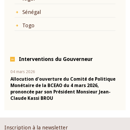
Sénégal
Togo
Interventions du Gouverneur
04 mars 2026
22 ju
que
Allocution d'ouverture du Comité de Politique
Mot 
Monétaire de la BCEAO du 4 mars 2026,
Kass
-
prononcée par son Président Monsieur Jean-
prés
Claude Kassi BROU
BCE
Inscription à la newsletter