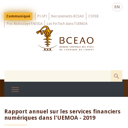
Skip
EN
to
main
Menu
Communiqué
PI-SPI
Recrutements BCEAO
COFEB
Top
content
Prix Abdoulaye FADIGA
Les FinTech dans l'UEMOA
Rapport annuel sur les services financiers
numériques dans l'UEMOA - 2019