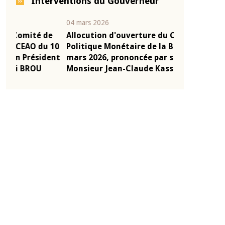
Interventions du Gouverneur
04 mars 2026
22 juillet 2026
e
Allocution d'ouverture du Comité de
Mot introduc
 10
Politique Monétaire de la BCEAO du 4
Claude Kassi
ent
mars 2026, prononcée par son Président
de présentat
Monsieur Jean-Claude Kassi BROU
de la BCEAO