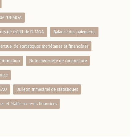
s de l‘UEMOA
ents de crédit de l‘UMOA
Balance des paiements
mensuel de statistiques monétaires et financières
information
Note mensuelle de conjoncture
nance
CEAO
Bulletin trimestriel de statistiques
s et établissements financiers