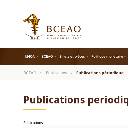
Skip
to
main
content
UMOA
BCEAO
Billets et pièces
Politique monétaire
Fil
BCEAO
Publications
Publications périodique
d'Ariane
Publications periodi
Publications