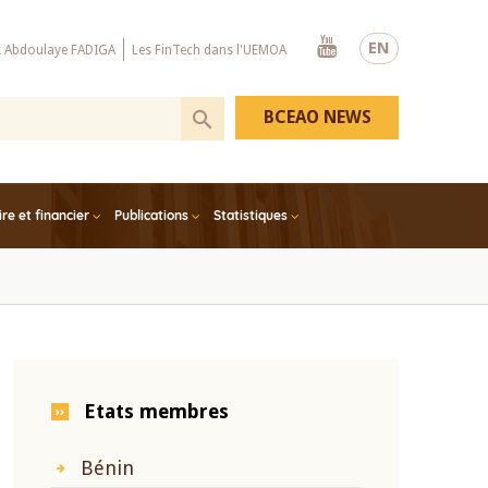
Youtube
EN
x Abdoulaye FADIGA
Les FinTech dans l'UEMOA
BCEAO NEWS
e et financier
Publications
Statistiques
Etats membres
Bénin