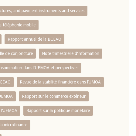
ctures, and payment instruments and services
10 juin 2026
u Gouverneur Jean-
Allocution d'ouverture du Comité d
la téléphonie mobile
lors de la cérémonie
Politique Monétaire de la BCEAO du
 rapport annuel 2025
juin 2026, prononcée par son Présid
Rapport annuel de la BCEAO
Monsieur Jean-Claude Kassi BROU
lle de conjoncture
Note trimestrielle d‘information
 consommation dans l‘UEMOA et perspectives
 BCEAO
Revue de la stabilité financière dans l‘UMOA
L‘UEMOA
Rapport sur le commerce extérieur
e l‘UEMOA
Rapport sur la politique monétaire
 la microfinance