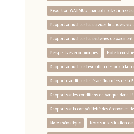
Report on WAEMU’s financial market infrastru
4 mars 2026
22 juillet 2026
llocution d'ouverture du Comité de
Mot introductif d
Rapport annuel sur les services financiers via 
olitique Monétaire de la BCEAO du 4
Claude Kassi BROU 
ars 2026, prononcée par son Président
de présentation du
Rapport annuel sur les systèmes de paiement
onsieur Jean-Claude Kassi BROU
de la BCEAO
Perspectives économiques
Note trimestrie
Rapport annuel sur l‘évolution des prix à la
Rapport d‘audit sur les états financiers de la
Rapport sur les conditions de banque dans 
Rapport sur la compétitivité des économies d
Note thématique
Note sur la situation de