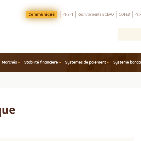
Menu
Communiqué
PI-SPI
Recrutements BCEAO
COFEB
Pri
Top
Marchés
Stabilité financière
Systèmes de paiement
Système bancair
que