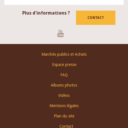
Plus d'informations ?
CONTACT
Youtube
Footer
Marchés publics et Achats
menu
Espace presse
FAQ
Albums photos
Vidéos
Mentions légales
Plan du site
Contact