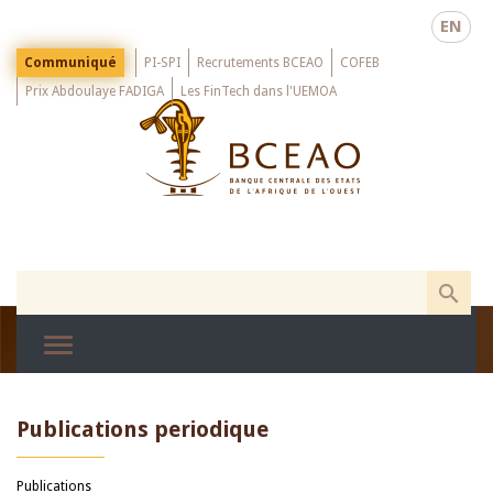
Skip
EN
to
main
Menu
Communiqué
PI-SPI
Recrutements BCEAO
COFEB
Top
content
Prix Abdoulaye FADIGA
Les FinTech dans l'UEMOA
Publications periodique
Publications