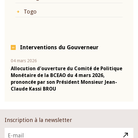
Togo
Interventions du Gouverneur
04 mars 2026
22 ju
que
Allocution d'ouverture du Comité de Politique
Mot 
Monétaire de la BCEAO du 4 mars 2026,
Kass
-
prononcée par son Président Monsieur Jean-
prés
Claude Kassi BROU
BCE
Inscription à la newsletter