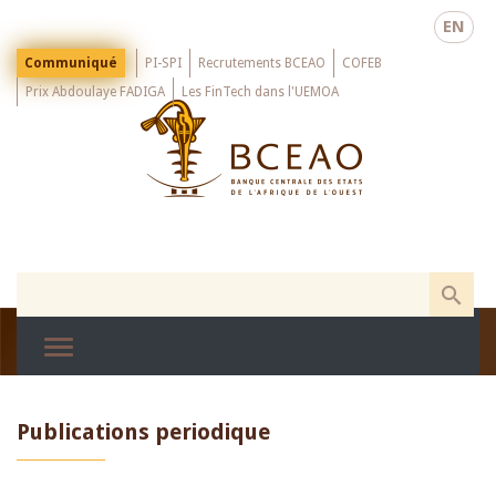
Skip
EN
to
main
Menu
Communiqué
PI-SPI
Recrutements BCEAO
COFEB
Top
content
Prix Abdoulaye FADIGA
Les FinTech dans l'UEMOA
Publications periodique