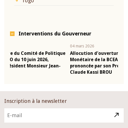
Togo
Interventions du Gouverneur
04 mars 2026
22 j
ique
Allocution d'ouverture du Comité de Politique
Mot
Monétaire de la BCEAO du 4 mars 2026,
Kas
n-
prononcée par son Président Monsieur Jean-
pré
Claude Kassi BROU
BC
Inscription à la newsletter