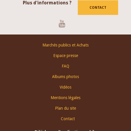
Plus d'informations ?
CONTACT
Youtube
Footer
Marchés publics et Achats
menu
Espace presse
FAQ
Albums photos
Vidéos
Mentions légales
Plan du site
Contact