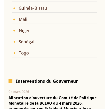
Guinée-Bissau
Mali
Niger
Sénégal
Togo
Interventions du Gouverneur
04 mars 2026
22 ju
que
Allocution d'ouverture du Comité de Politique
Mot 
Monétaire de la BCEAO du 4 mars 2026,
Kass
-
prononcée par son Président Monsieur Jean-
prés