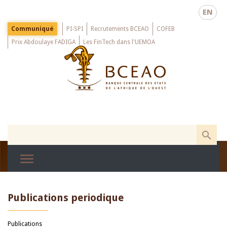
Skip
EN
to
main
Menu
Communiqué
PI-SPI
Recrutements BCEAO
COFEB
Top
content
Prix Abdoulaye FADIGA
Les FinTech dans l'UEMOA
Publications periodique
Publications