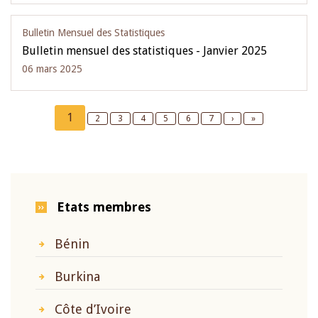
Bulletin Mensuel des Statistiques
Bulletin mensuel des statistiques - Janvier 2025
06 mars 2025
Pagination
Current
1
Page
2
Page
3
Page
4
Page
5
Page
6
Page
7
Next
›
Last
»
page
page
page
Etats membres
Bénin
Burkina
Côte d’Ivoire