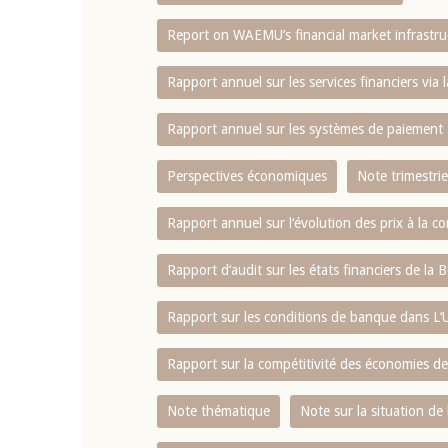
Report on WAEMU’s financial market infrastru
4 mars 2026
22 juillet 2026
llocution d'ouverture du Comité de
Mot introductif d
Rapport annuel sur les services financiers via 
olitique Monétaire de la BCEAO du 4
Claude Kassi BROU 
ars 2026, prononcée par son Président
de présentation du
Rapport annuel sur les systèmes de paiement
onsieur Jean-Claude Kassi BROU
de la BCEAO
Perspectives économiques
Note trimestrie
Rapport annuel sur l‘évolution des prix à la
Rapport d‘audit sur les états financiers de la
Rapport sur les conditions de banque dans 
Rapport sur la compétitivité des économies d
Note thématique
Note sur la situation de