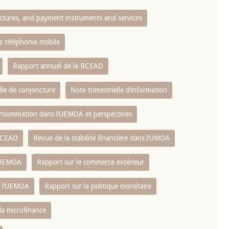
ctures, and payment instruments and services
10 juin 2026
u Gouverneur Jean-
Allocution d'ouverture du Comité d
la téléphonie mobile
lors de la cérémonie
Politique Monétaire de la BCEAO du
 rapport annuel 2025
juin 2026, prononcée par son Présid
Rapport annuel de la BCEAO
Monsieur Jean-Claude Kassi BROU
lle de conjoncture
Note trimestrielle d‘information
 consommation dans l‘UEMOA et perspectives
 BCEAO
Revue de la stabilité financière dans l‘UMOA
L‘UEMOA
Rapport sur le commerce extérieur
e l‘UEMOA
Rapport sur la politique monétaire
 la microfinance