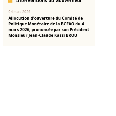
Interventions du Gouverneur
04 mars 2026
22 juillet 2026
e
Allocution d'ouverture du Comité de
Mot introduc
 10
Politique Monétaire de la BCEAO du 4
Claude Kassi
ent
mars 2026, prononcée par son Président
de présentat
Monsieur Jean-Claude Kassi BROU
de la BCEAO