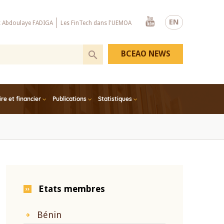
Youtube
EN
x Abdoulaye FADIGA
Les FinTech dans l'UEMOA
BCEAO NEWS
e et financier
Publications
Statistiques
Etats membres
Bénin