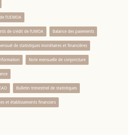
s de l‘UEMOA
ents de crédit de l‘UMOA
Balance des paiements
mensuel de statistiques monétaires et financières
information
Note mensuelle de conjoncture
nance
CEAO
Bulletin trimestriel de statistiques
s et établissements financiers