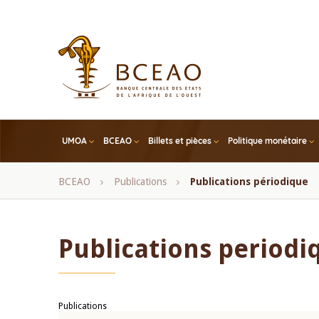
Skip
to
main
content
UMOA
BCEAO
Billets et pièces
Politique monétaire
Fil
BCEAO
Publications
Publications périodique
d'Ariane
Publications periodi
Publications