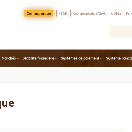
Menu
Communiqué
PI-SPI
Recrutements BCEAO
COFEB
Pri
Top
Marchés
Stabilité financière
Systèmes de paiement
Système bancair
que