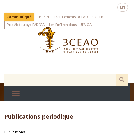
Skip
EN
to
main
Menu
Communiqué
PI-SPI
Recrutements BCEAO
COFEB
Top
content
Prix Abdoulaye FADIGA
Les FinTech dans l'UEMOA
Publications periodique
Publications