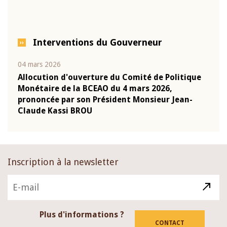
Interventions du Gouverneur
04 mars 2026
22 ju
que
Allocution d'ouverture du Comité de Politique
Mot 
Monétaire de la BCEAO du 4 mars 2026,
Kass
-
prononcée par son Président Monsieur Jean-
prés
Claude Kassi BROU
BCE
Inscription à la newsletter
Plus d'informations ?
CONTACT