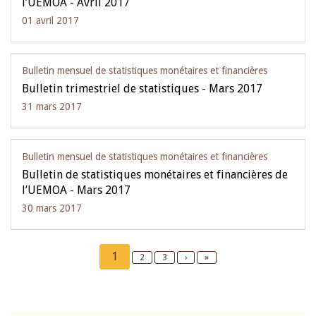
l’UEMOA - Avril 2017
01 avril 2017
Bulletin mensuel de statistiques monétaires et financières
Bulletin trimestriel de statistiques - Mars 2017
31 mars 2017
Bulletin mensuel de statistiques monétaires et financières
Bulletin de statistiques monétaires et financières de
l’UEMOA - Mars 2017
30 mars 2017
Pagination
Current
1
Page
2
Page
3
Next
›
Last
»
page
page
page