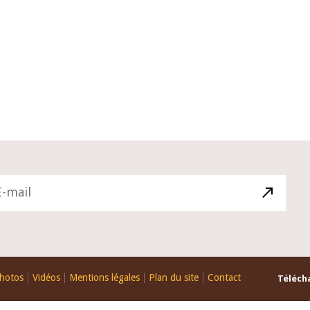
10 juin 2026
du Gouverneur Jean-
Allocution d'ouverture du Comité 
 lors de la cérémonie
Politique Monétaire de la BCEAO d
u rapport annuel 2025
juin 2026, prononcée par son Prési
Monsieur Jean-Claude Kassi BROU
hotos
Vidéos
Mentions légales
Plan du site
Contact
Télécha