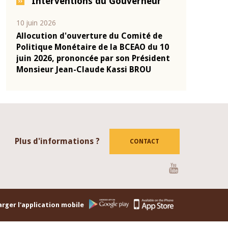
Interventions du Gouverneur
04 mars 2026
22 juillet 2026
de
Allocution d'ouverture du Comité de
Mot introdu
u 10
Politique Monétaire de la BCEAO du 4
Claude Kass
dent
mars 2026, prononcée par son Président
de présenta
Monsieur Jean-Claude Kassi BROU
de la BCEAO
Plus d'informations ?
CONTACT
Youtube
rger l'application mobile