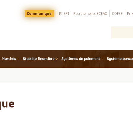
Menu
Communiqué
PI-SPI
Recrutements BCEAO
COFEB
Pri
Top
Marchés
Stabilité financière
Systèmes de paiement
Système bancair
que