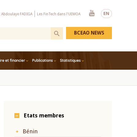
Youtube
EN
x Abdoulaye FADIGA
Les FinTech dans l'UEMOA
BCEAO NEWS
e et financier
Publications
Statistiques
Etats membres
Bénin