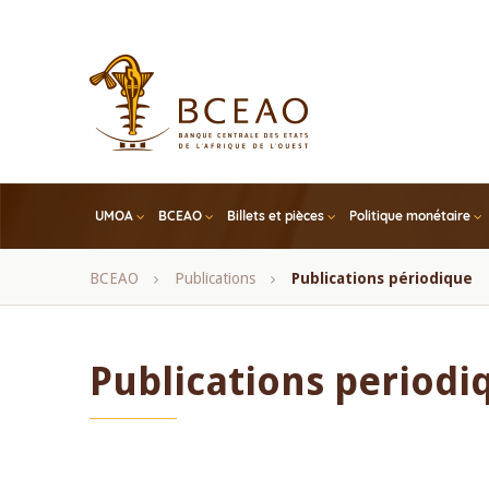
Skip
to
main
content
UMOA
BCEAO
Billets et pièces
Politique monétaire
Fil
BCEAO
Publications
Publications périodique
d'Ariane
Publications periodi