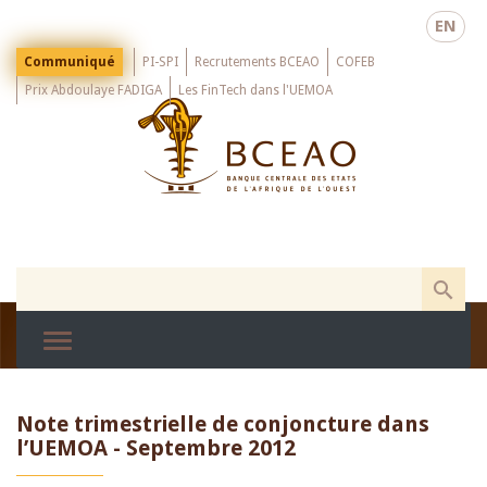
Skip
EN
to
main
Menu
Communiqué
PI-SPI
Recrutements BCEAO
COFEB
Top
content
Prix Abdoulaye FADIGA
Les FinTech dans l'UEMOA
Note trimestrielle de conjoncture dans
l’UEMOA - Septembre 2012