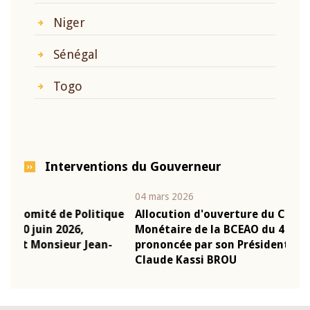
Niger
Sénégal
Togo
Interventions du Gouverneur
04 mars 2026
22 ju
que
Allocution d'ouverture du Comité de Politique
Mot 
Monétaire de la BCEAO du 4 mars 2026,
Kass
-
prononcée par son Président Monsieur Jean-
prés
Claude Kassi BROU
BCE