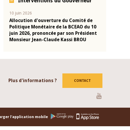
Interventions du Gouverneur
04 mars 2026
22 juillet 2026
de
Allocution d'ouverture du Comité de
Mot introdu
 10
Politique Monétaire de la BCEAO du 4
Claude Kassi
ent
mars 2026, prononcée par son Président
de présentat
Monsieur Jean-Claude Kassi BROU
de la BCEAO
Plus d'informations ?
CONTACT
Youtube
rger l'application mobile