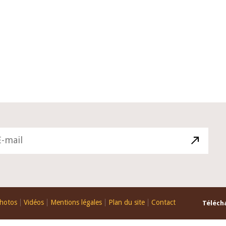
10 juin 2026
u Gouverneur Jean-
Allocution d'ouverture du Comité 
 lors de la cérémonie
Politique Monétaire de la BCEAO du
u rapport annuel 2025
juin 2026, prononcée par son Présid
Monsieur Jean-Claude Kassi BROU
hotos
Vidéos
Mentions légales
Plan du site
Contact
Télécha