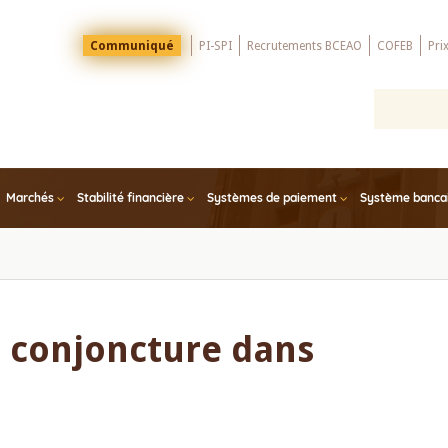
Menu
Communiqué
PI-SPI
Recrutements BCEAO
COFEB
Pri
Top
Marchés
Stabilité financière
Systèmes de paiement
Système bancair
e conjoncture dans