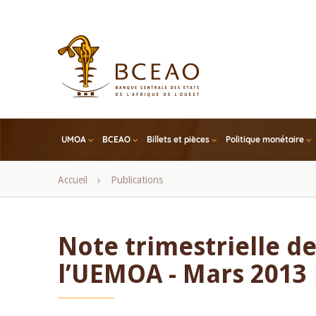
Skip
to
main
content
UMOA
BCEAO
Billets et pièces
Politique monétaire
Fil
Accueil
Publications
d'Ariane
Note trimestrielle d
l’UEMOA - Mars 2013