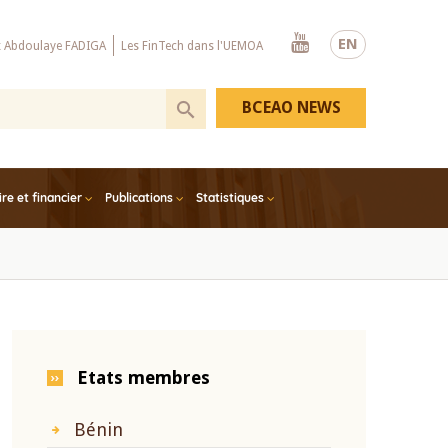
Youtube
EN
x Abdoulaye FADIGA
Les FinTech dans l'UEMOA
BCEAO NEWS
e et financier
Publications
Statistiques
Etats membres
Bénin