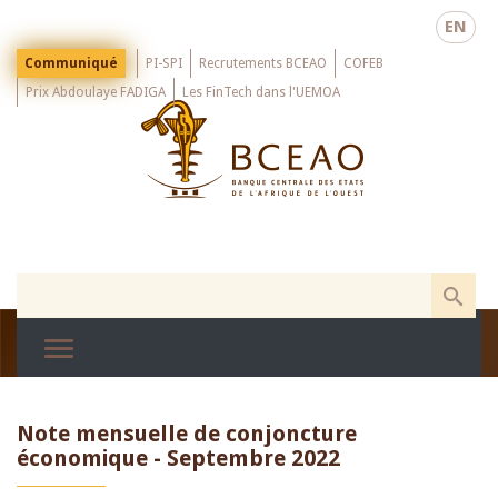
Skip
EN
to
main
Menu
Communiqué
PI-SPI
Recrutements BCEAO
COFEB
Top
content
Prix Abdoulaye FADIGA
Les FinTech dans l'UEMOA
Note mensuelle de conjoncture
économique - Septembre 2022