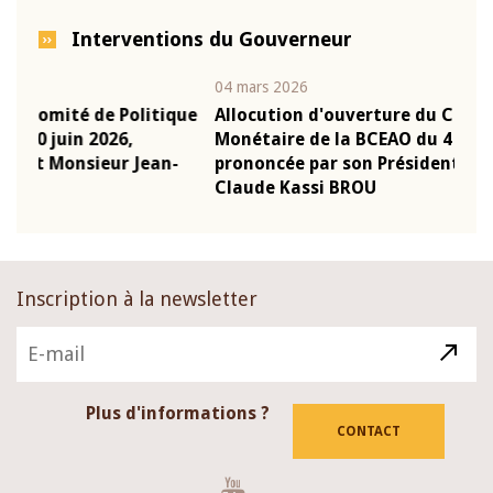
Interventions du Gouverneur
04 mars 2026
22 j
ique
Allocution d'ouverture du Comité de Politique
Mot
Monétaire de la BCEAO du 4 mars 2026,
Kas
n-
prononcée par son Président Monsieur Jean-
pré
Claude Kassi BROU
BC
Inscription à la newsletter
Plus d'informations ?
CONTACT
Youtube