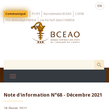
Skip
EN
to
main
Menu
Communiqué
PI-SPI
Recrutements BCEAO
COFEB
Top
content
Prix Abdoulaye FADIGA
Les FinTech dans l'UEMOA
Note d'information N°68 - Décembre 2021
28 février 2022