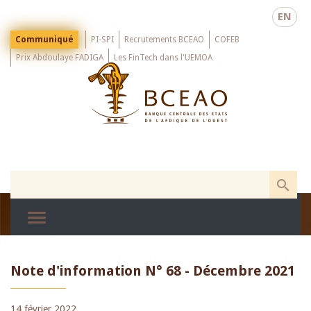
Skip
EN
to
main
Menu
Communiqué
PI-SPI
Recrutements BCEAO
COFEB
Top
content
Prix Abdoulaye FADIGA
Les FinTech dans l'UEMOA
Note d'information N° 68 - Décembre 2021
14 février 2022