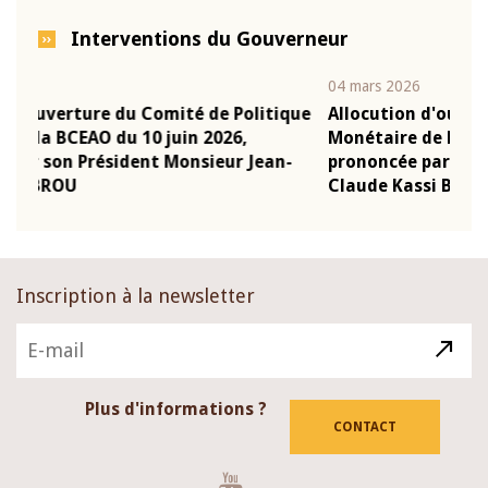
Interventions du Gouverneur
04 mars 2026
22 j
ique
Allocution d'ouverture du Comité de Politique
Mot
Monétaire de la BCEAO du 4 mars 2026,
Kas
n-
prononcée par son Président Monsieur Jean-
pré
Claude Kassi BROU
BC
Inscription à la newsletter
Plus d'informations ?
CONTACT
Youtube