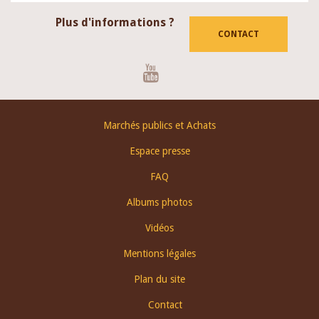
Plus d'informations ?
CONTACT
Youtube
Footer
Marchés publics et Achats
menu
Espace presse
FAQ
Albums photos
Vidéos
Mentions légales
Plan du site
Contact