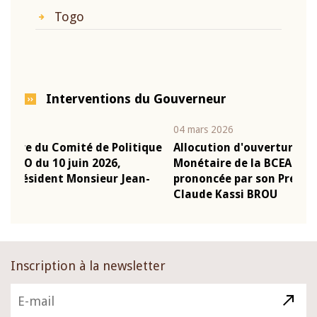
Togo
Interventions du Gouverneur
04 mars 2026
22 j
ique
Allocution d'ouverture du Comité de Politique
Mot
Monétaire de la BCEAO du 4 mars 2026,
Kas
n-
prononcée par son Président Monsieur Jean-
pré
Claude Kassi BROU
BC
Inscription à la newsletter