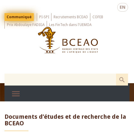
Skip
EN
to
main
Menu
Communiqué
PI-SPI
Recrutements BCEAO
COFEB
Top
content
Prix Abdoulaye FADIGA
Les FinTech dans l'UEMOA
Documents d’études et de recherche de la
BCEAO