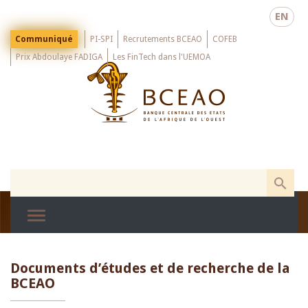
Skip
EN
to
main
Menu
Communiqué
PI-SPI
Recrutements BCEAO
COFEB
Top
content
Prix Abdoulaye FADIGA
Les FinTech dans l'UEMOA
Documents d’études et de recherche de la
BCEAO