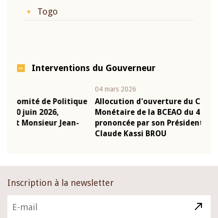
Togo
Interventions du Gouverneur
04 mars 2026
22 
tique
Allocution d'ouverture du Comité de Politique
Mo
Monétaire de la BCEAO du 4 mars 2026,
Ka
an-
prononcée par son Président Monsieur Jean-
pr
Claude Kassi BROU
B
Inscription à la newsletter