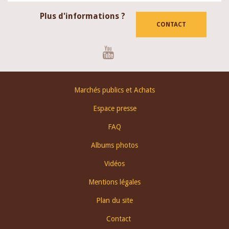
Plus d'informations ?
CONTACT
Youtube
Footer
Marchés publics et Achats
menu
Espace presse
FAQ
Albums photos
Vidéos
Mentions légales
Plan du site
Contact