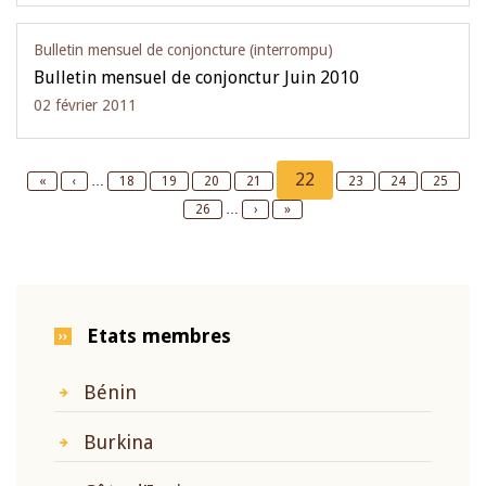
Bulletin mensuel de conjoncture (interrompu)
Bulletin mensuel de conjonctur Juin 2010
02 février 2011
Pagination
Current
22
First
«
Previous
‹
…
Page
18
Page
19
Page
20
Page
21
Page
23
Page
24
Page
25
page
page
page
Page
26
…
Next
›
Last
»
page
page
Etats membres
Bénin
Burkina