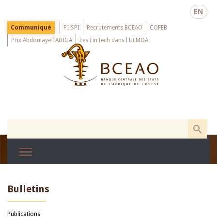
Skip
EN
to
main
Menu
Communiqué
PI-SPI
Recrutements BCEAO
COFEB
Top
content
Prix Abdoulaye FADIGA
Les FinTech dans l'UEMOA
Bulletins
Publications