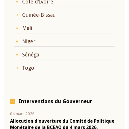
Côte d’Ivoire
Guinée-Bissau
Mali
Niger
Sénégal
Togo
Interventions du Gouverneur
04 mars 2026
22 ju
que
Allocution d'ouverture du Comité de Politique
Mot 
Monétaire de la BCEAO du 4 mars 2026,
Kass