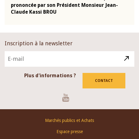
-
prononcée par son Président Monsieur Jean-
prés
Claude Kassi BROU
BCE
Inscription à la newsletter
Plus d'informations ?
CONTACT
Youtube
Footer
Marchés publics et Achats
menu
Espace presse