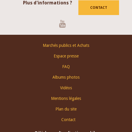
Plus d'informations ?
CONTACT
Youtube
Footer
Marchés publics et Achats
menu
Espace presse
FAQ
Albums photos
Vidéos
Mentions légales
Plan du site
Contact