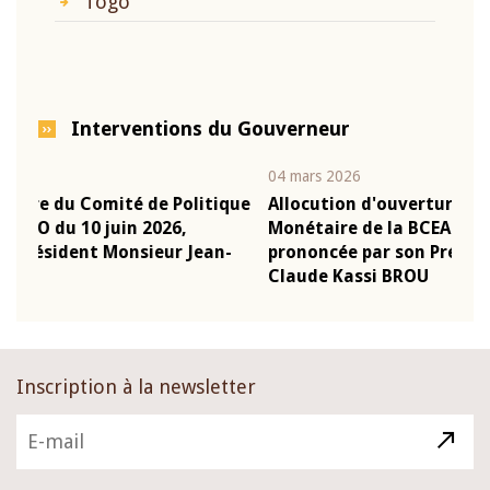
Togo
Interventions du Gouverneur
04 mars 2026
22 j
ique
Allocution d'ouverture du Comité de Politique
Mot
Monétaire de la BCEAO du 4 mars 2026,
Kas
n-
prononcée par son Président Monsieur Jean-
pré
Claude Kassi BROU
BC
Inscription à la newsletter