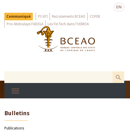
Skip
EN
to
main
Menu
Communiqué
PI-SPI
Recrutements BCEAO
COFEB
Top
content
Prix Abdoulaye FADIGA
Les FinTech dans l'UEMOA
Bulletins
Publications