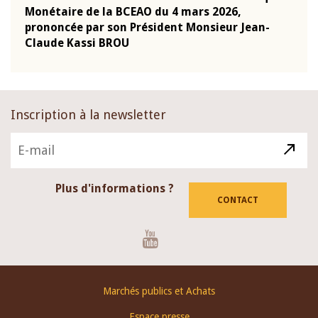
Monétaire de la BCEAO du 4 mars 2026,
Kass
-
prononcée par son Président Monsieur Jean-
prés
Claude Kassi BROU
BCE
Inscription à la newsletter
Plus d'informations ?
CONTACT
Youtube
Footer
Marchés publics et Achats
menu
Espace presse