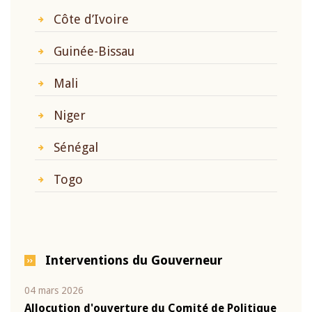
Côte d’Ivoire
Guinée-Bissau
Mali
Niger
Sénégal
Togo
Interventions du Gouverneur
04 mars 2026
22 ju
que
Allocution d'ouverture du Comité de Politique
Mot 