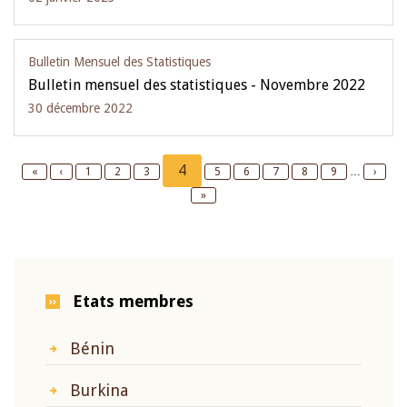
Bulletin Mensuel des Statistiques
Bulletin mensuel des statistiques - Novembre 2022
30 décembre 2022
Pagination
Current
4
First
«
Previous
‹
Page
1
Page
2
Page
3
Page
5
Page
6
Page
7
Page
8
Page
9
…
Next
›
page
page
page
page
Last
»
page
Etats membres
Bénin
Burkina