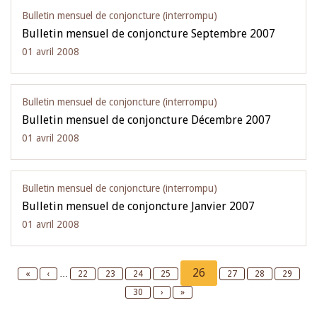
Bulletin mensuel de conjoncture (interrompu)
Bulletin mensuel de conjoncture Septembre 2007
01 avril 2008
Bulletin mensuel de conjoncture (interrompu)
Bulletin mensuel de conjoncture Décembre 2007
01 avril 2008
Bulletin mensuel de conjoncture (interrompu)
Bulletin mensuel de conjoncture Janvier 2007
01 avril 2008
Pagination
Current
26
First
«
Previous
‹
…
Page
22
Page
23
Page
24
Page
25
Page
27
Page
28
Page
29
page
page
page
Page
30
Next
›
Last
»
page
page