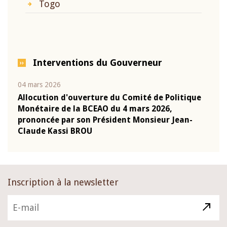
Togo
Interventions du Gouverneur
04 mars 2026
22 ju
que
Allocution d'ouverture du Comité de Politique
Mot 
Monétaire de la BCEAO du 4 mars 2026,
Kass
-
prononcée par son Président Monsieur Jean-
prés
Claude Kassi BROU
BCE
Inscription à la newsletter