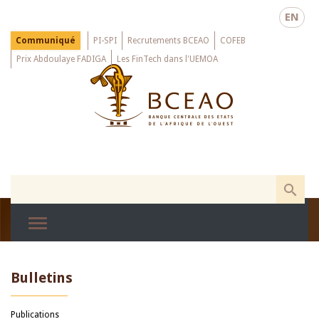
Skip
EN
to
main
Menu
Communiqué
PI-SPI
Recrutements BCEAO
COFEB
Top
content
Prix Abdoulaye FADIGA
Les FinTech dans l'UEMOA
Bulletins
Publications