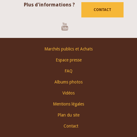
Plus d'informations ?
CONTACT
Youtube
Footer
Marchés publics et Achats
menu
Espace presse
FAQ
Albums photos
Vidéos
Mentions légales
Plan du site
Contact