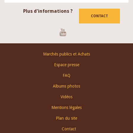
Plus d'informations ?
CONTACT
Youtube
Footer
Marchés publics et Achats
menu
Espace presse
FAQ
Albums photos
Vidéos
Mentions légales
Plan du site
Contact