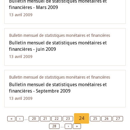
Bulletin mensuel de statistiques monétaires et
financières - Mars 2009
13 avril 2009
Bulletin mensuel de statistiques monétaires et financières
Bulletin mensuel de statistiques monétaires et
financières - juin 2009
13 avril 2009
Bulletin mensuel de statistiques monétaires et financières
Bulletin mensuel de statistiques monétaires et
financières - Septembre 2009
13 avril 2009
Pagination
Current
24
First
«
Previous
‹
…
Page
20
Page
21
Page
22
Page
23
Page
25
Page
26
Page
27
page
page
page
Page
28
…
Next
›
Last
»