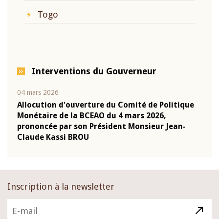
Togo
Interventions du Gouverneur
04 mars 2026
22 ju
que
Allocution d'ouverture du Comité de Politique
Mot 
Monétaire de la BCEAO du 4 mars 2026,
Kass
-
prononcée par son Président Monsieur Jean-
prés
Claude Kassi BROU
BCE
Inscription à la newsletter