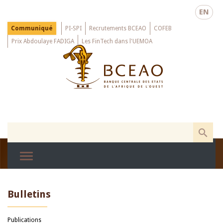
Skip
EN
to
main
Menu
Communiqué
PI-SPI
Recrutements BCEAO
COFEB
Top
content
Prix Abdoulaye FADIGA
Les FinTech dans l'UEMOA
Bulletins
Publications