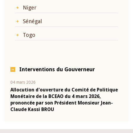
Niger
Sénégal
Togo
Interventions du Gouverneur
04 mars 2026
22 ju
que
Allocution d'ouverture du Comité de Politique
Mot 
Monétaire de la BCEAO du 4 mars 2026,
Kass
-
prononcée par son Président Monsieur Jean-
prés
Claude Kassi BROU
BCE