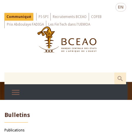
Skip
EN
to
main
Menu
Communiqué
PI-SPI
Recrutements BCEAO
COFEB
Top
content
Prix Abdoulaye FADIGA
Les FinTech dans l'UEMOA
Bulletins
Publications