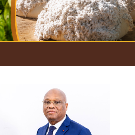
introductif du Gouverneur
Open
configuration
options