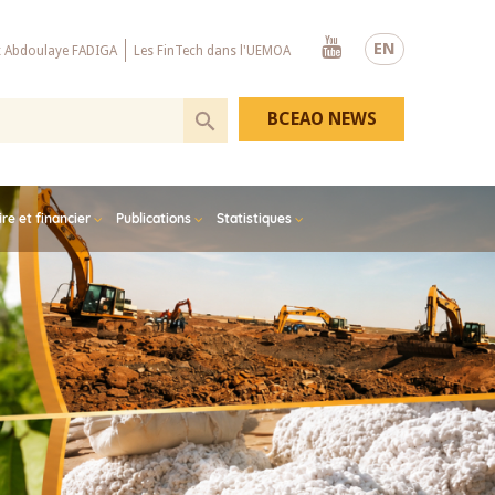
Youtube
EN
x Abdoulaye FADIGA
Les FinTech dans l'UEMOA
BCEAO NEWS
e et financier
Publications
Statistiques