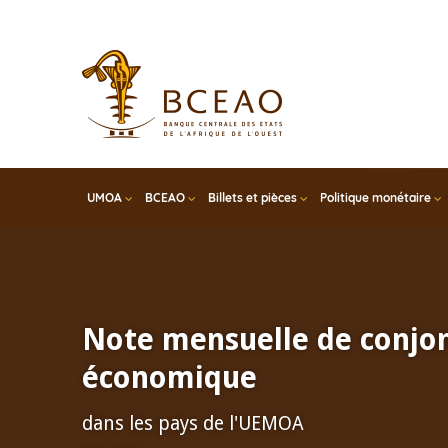
Skip
to
main
content
UMOA
BCEAO
Billets et pièces
Politique monétaire
Note mensuelle de conjo
économique
dans les pays de l'UEMOA