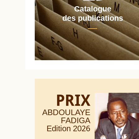
Catalogue
nt
des publications
PRIX
ABDOULAYE
FADIGA
Edition 20
26