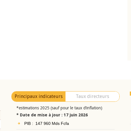
10 juin 2026
eur Jean-
Allocution d'ouverture du Comité de
a cérémonie de
Politique Monétaire de la BCEAO du 10 jui
uel 2025 de la
2026, prononcée par son Président
Monsieur Jean-Claude Kassi BROU
Principaux indicateurs
Taux directeurs
*estimations 2025 (sauf pour le taux d’inflation)
* Date de mise à jour : 17 juin 2026
PIB : 147 960 Mds Fcfa