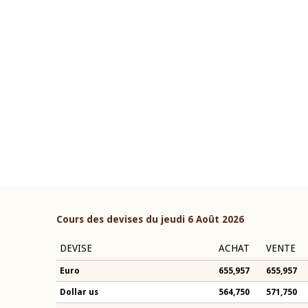
22 juillet 2026
ouverture du Comité de
Mot introductif du Gouvern
étaire de la BCEAO du 4 mars
Claude Kassi BROU lors de l
ée par son Président
présentation du rapport ann
n-Claude Kassi BROU
BCEAO
Cours des devises du jeudi 6 Août 2026
DEVISE
ACHAT
VENTE
Euro
655,957
655,957
Dollar us
564,750
571,750