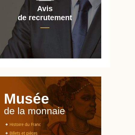
Avis
de recrutement
d
Musée
de la monnaie
Histoire du Franc
Billets et pièces