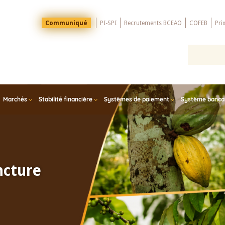
Menu
Communiqué
PI-SPI
Recrutements BCEAO
COFEB
Pri
Top
Marchés
Stabilité financière
Systèmes de paiement
Système bancair
ncture