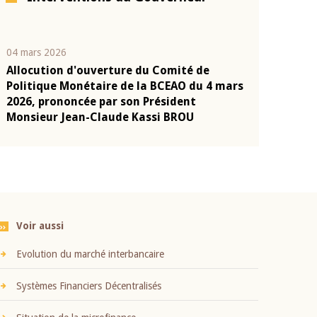
04 mars 2026
22 juillet 2026
Allocution d'ouverture du Comité de
Mot introduc
n
Politique Monétaire de la BCEAO du 4 mars
Claude Kassi
2026, prononcée par son Président
présentation
Monsieur Jean-Claude Kassi BROU
BCEAO
Voir aussi
Evolution du marché interbancaire
Systèmes Financiers Décentralisés