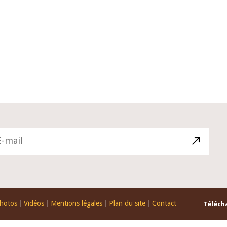
10 juin 2026
du Gouverneur Jean-
Allocution d'ouverture du Comité 
 lors de la cérémonie
Politique Monétaire de la BCEAO d
u rapport annuel 2025
juin 2026, prononcée par son Prési
Monsieur Jean-Claude Kassi BROU
hotos
Vidéos
Mentions légales
Plan du site
Contact
Télécha