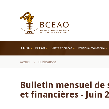
Skip
to
main
content
UMOA
BCEAO
Billets et pièces
Politique monétaire
Fil
Accueil
Publications
d'Ariane
Bulletin mensuel de 
et financières - Juin 