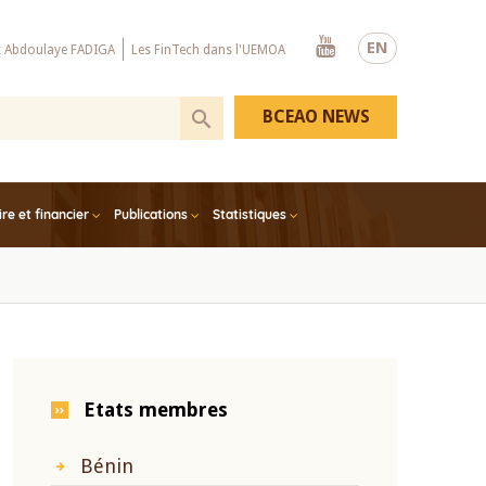
Youtube
EN
x Abdoulaye FADIGA
Les FinTech dans l'UEMOA
BCEAO NEWS
e et financier
Publications
Statistiques
Etats membres
Bénin