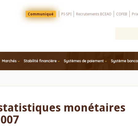
Menu
Communiqué
PI-SPI
Recrutements BCEAO
COFEB
Pri
Top
Marchés
Stabilité financière
Systèmes de paiement
Système bancair
statistiques monétaires
2007