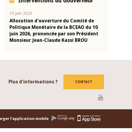
Interventions du Gouverneur
04 mars 2026
22 juillet 2026
de
Allocution d'ouverture du Comité de
Mot introdu
u 10
Politique Monétaire de la BCEAO du 4
Claude Kass
dent
mars 2026, prononcée par son Président
de présenta
Monsieur Jean-Claude Kassi BROU
de la BCEAO
Plus d'informations ?
CONTACT
Youtube
rger l'application mobile