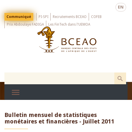
Skip
EN
to
main
Menu
Communiqué
PI-SPI
Recrutements BCEAO
COFEB
Top
content
Prix Abdoulaye FADIGA
Les FinTech dans l'UEMOA
Bulletin mensuel de statistiques
monétaires et financières - Juillet 2011