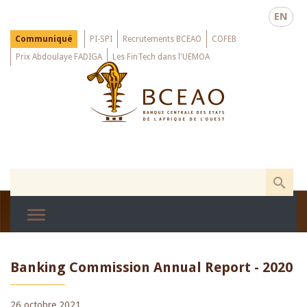
Skip
EN
to
main
Menu
Communiqué
PI-SPI
Recrutements BCEAO
COFEB
Top
content
Prix Abdoulaye FADIGA
Les FinTech dans l'UEMOA
Banking Commission Annual Report - 2020
26 octobre 2021