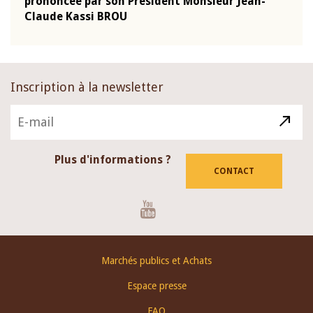
prononcée par son Président Monsieur Jean-
pron
Claude Kassi BROU
Clau
Inscription à la newsletter
Plus d'informations ?
CONTACT
Youtube
Footer
Marchés publics et Achats
menu
Espace presse
FAQ