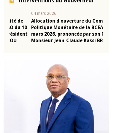
Interventions du Gouverneur
04 mars 2026
22 juillet 2026
e
Allocution d'ouverture du Comité de
Mot introduc
 10
Politique Monétaire de la BCEAO du 4
Claude Kassi
ent
mars 2026, prononcée par son Président
de présentat
Monsieur Jean-Claude Kassi BROU
de la BCEAO