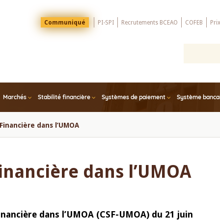
Menu
Communiqué
PI-SPI
Recrutements BCEAO
COFEB
Pri
Top
Marchés
Stabilité financière
Systèmes de paiement
Système bancair
 Financière dans l’UMOA
Financière dans l’UMOA
 Financière dans l’UMOA (CSF-UMOA) du 21 juin