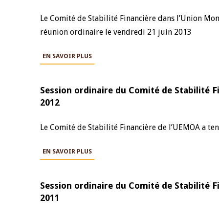
Le Comité de Stabilité Financière dans l’Union Mo
4 mars 2026
22 juillet 2026
réunion ordinaire le vendredi 21 juin 2013
llocution d'ouverture du Comité de
Mot introductif d
olitique Monétaire de la BCEAO du 4
Claude Kassi BROU 
ars 2026, prononcée par son Président
de présentation du
EN SAVOIR PLUS
onsieur Jean-Claude Kassi BROU
de la BCEAO
Session ordinaire du Comité de Stabilité
2012
Le Comité de Stabilité Financière de l’UEMOA a ten
EN SAVOIR PLUS
Session ordinaire du Comité de Stabilité
2011