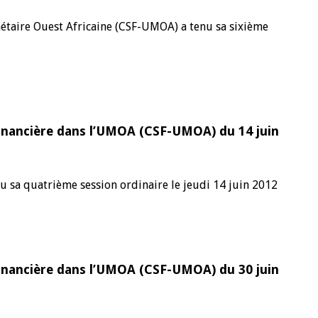
nétaire Ouest Africaine (CSF-UMOA) a tenu sa sixième
10 juin 2026
u Gouverneur Jean-
Allocution d'ouverture du Comité d
lors de la cérémonie
Politique Monétaire de la BCEAO du
 rapport annuel 2025
juin 2026, prononcée par son Présid
Monsieur Jean-Claude Kassi BROU
 Financière dans l’UMOA (CSF-UMOA) du 14 juin
u sa quatrième session ordinaire le jeudi 14 juin 2012
 Financière dans l’UMOA (CSF-UMOA) du 30 juin