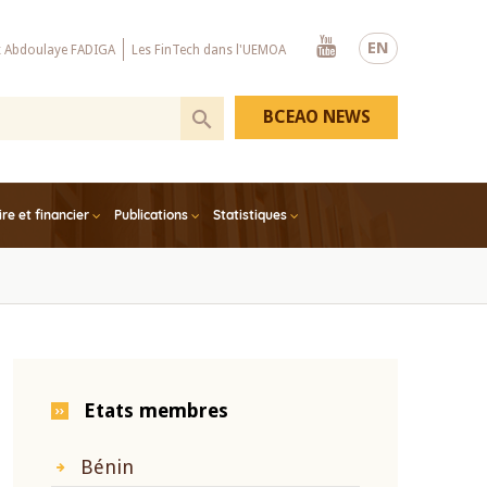
Youtube
EN
x Abdoulaye FADIGA
Les FinTech dans l'UEMOA
BCEAO NEWS
e et financier
Publications
Statistiques
Etats membres
Bénin