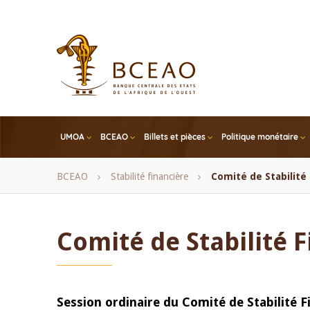
Skip
to
main
content
UMOA
BCEAO
Billets et pièces
Politique monétaire
Fil
BCEAO
Stabilité financière
Comité de Stabilité
d'Ariane
Comité de Stabilité 
Session ordinaire du Comité de Stabilité